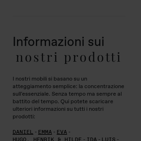
Informazioni sui
nostri prodotti
I nostri mobili si basano su un
atteggiamento semplice: la concentrazione
sull'essenziale. Senza tempo ma sempre al
battito del tempo. Qui potete scaricare
ulteriori informazioni su tutti i nostri
prodotti:
DANIEL
-
EMMA
-
EVA
-
HUGO, HENRIK & HILDE
-
IDA
-
LUIS
-