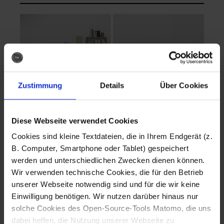
Zustimmung
Details
Über Cookies
Diese Webseite verwendet Cookies
EVA Cucina
EMMA + DANIEL
Cookies sind kleine Textdateien, die in Ihrem Endgerät (z.
Fotografo: Lorenz
Fotografo: Lorenz
B. Computer, Smartphone oder Tablet) gespeichert
Sternbach
Sternbach
werden und unterschiedlichen Zwecken dienen können.
Wir verwenden technische Cookies, die für den Betrieb
Download
Download
unserer Webseite notwendig sind und für die wir keine
Einwilligung benötigen. Wir nutzen darüber hinaus nur
solche Cookies des Open-Source-Tools Matomo, die uns
dabei helfen, die Nutzung unserer Webseite zu