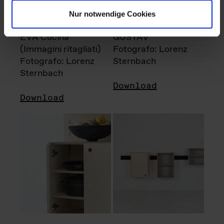
Nur notwendige Cookies
EVA Cucina
GUSTAV
(Immagini ritagliati)
Fotografo: Lorenz
Fotografo: Lorenz
Sternbach
Sternbach
Download
Download