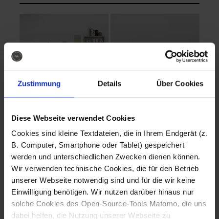
Zustimmung
Details
Über Cookies
Diese Webseite verwendet Cookies
EVA Cucina
EMMA + DANIEL
Cookies sind kleine Textdateien, die in Ihrem Endgerät (z.
Fotografo: Lorenz
Fotografo: Lorenz
B. Computer, Smartphone oder Tablet) gespeichert
Sternbach
Sternbach
werden und unterschiedlichen Zwecken dienen können.
Wir verwenden technische Cookies, die für den Betrieb
Download
Download
unserer Webseite notwendig sind und für die wir keine
Einwilligung benötigen. Wir nutzen darüber hinaus nur
solche Cookies des Open-Source-Tools Matomo, die uns
dabei helfen, die Nutzung unserer Webseite zu