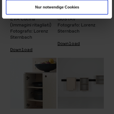
Nur notwendige Cookies
EVA Cucina
GUSTAV
(Immagini ritagliati)
Fotografo: Lorenz
Fotografo: Lorenz
Sternbach
Sternbach
Download
Download