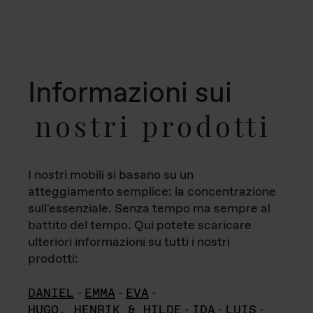
Informazioni sui
nostri prodotti
I nostri mobili si basano su un
atteggiamento semplice: la concentrazione
sull'essenziale. Senza tempo ma sempre al
battito del tempo. Qui potete scaricare
ulteriori informazioni su tutti i nostri
prodotti:
DANIEL
-
EMMA
-
EVA
-
HUGO, HENRIK & HILDE
-
IDA
-
LUIS
-