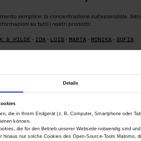
iamento semplice: la concentrazione sull'essenziale. Se
formazioni su tutti i nostri prodotti:
K & HILDE
-
IDA
-
LUIS
-
MARTA
-
MONIKA
-
SOFIA
Details
hivio di imm
Cookies
ien, die in Ihrem Endgerät (z. B. Computer, Smartphone oder Ta
ini!
ienen können.
kies, die für den Betrieb unserer Webseite notwendig sind und f
Das ganze 
re del materiale fotografico sono detenuti da
er hinaus nur solche Cookies des Open-Source-Tools Matomo, die