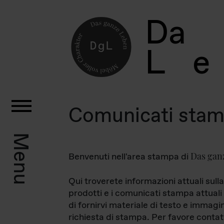
D
a
L
e
Comunicati sta
Menu
Das gan
Benvenuti nell'area stampa di
Qui troverete informazioni attuali sulla
prodotti e i comunicati stampa attuali 
di fornirvi materiale di testo e immagi
richiesta di stampa. Per favore contat