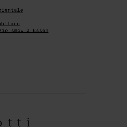
bientale
abitare
zio smow a Essen
otti