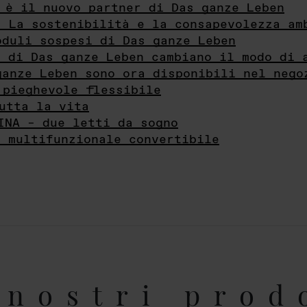
 è il nuovo partner di Das ganze Leben
- La sostenibilità e la consapevolezza am
oduli sospesi di Das ganze Leben
i di Das ganze Leben cambiano il modo di 
ganze Leben sono ora disponibili nel nego
 pieghevole flessibile
utta la vita
INA – due letti da sogno
e multifunzionale convertibile
nostri prod