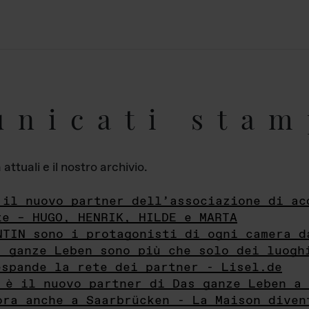
unicati stam
ttuali e il nostro archivio.
 il nuovo partner dell’associazione di ac
te – HUGO, HENRIK, HILDE e MARTA
NTIN sono i protagonisti di ogni camera d
s ganze Leben sono più che solo dei luogh
espande la rete dei partner - Lisel.de
 è il nuovo partner di Das ganze Leben a 
ora anche a Saarbrücken - La Maison diven