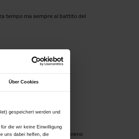
nza tempo ma sempre al battito del
Über Cookies
agini
blet) gespeichert werden und
ür die wir keine Einwilligung
Leben
GmbH e rimangono in pieno
 uns dabei helfen, die