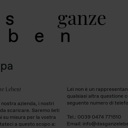
g
a
n
z
e
s
b
e
n
mpa
ze Leben
Lei non è un rappresentan
!
qualsiasi altra questione 
seguente numero di telefo
 nostra azienda, i nostri
da scaricare. Saremo lieti
Tel.: 0039 0474 771510
ni su misura per la vostra
Email: info@dasganzelebe
tateci a questo scopo a: