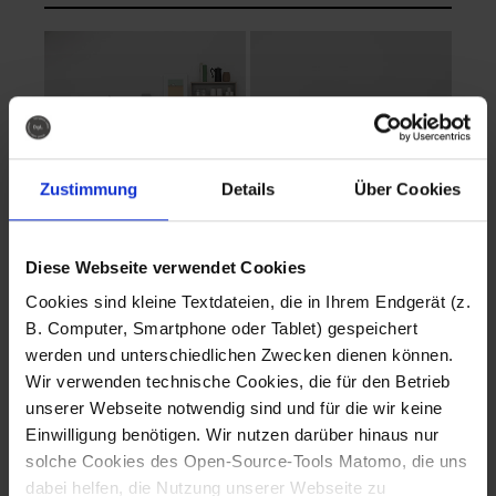
Zustimmung
Details
Über Cookies
Diese Webseite verwendet Cookies
EVA Cucina
EMMA + DANIEL
Cookies sind kleine Textdateien, die in Ihrem Endgerät (z.
Fotografo: Lorenz
Fotografo: Lorenz
B. Computer, Smartphone oder Tablet) gespeichert
Sternbach
Sternbach
werden und unterschiedlichen Zwecken dienen können.
Wir verwenden technische Cookies, die für den Betrieb
Download
Download
unserer Webseite notwendig sind und für die wir keine
Einwilligung benötigen. Wir nutzen darüber hinaus nur
solche Cookies des Open-Source-Tools Matomo, die uns
dabei helfen, die Nutzung unserer Webseite zu