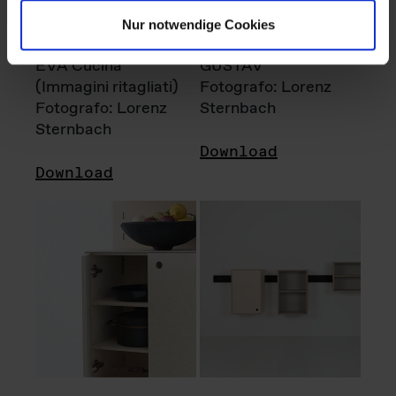
Nur notwendige Cookies
EVA Cucina
GUSTAV
(Immagini ritagliati)
Fotografo: Lorenz
Fotografo: Lorenz
Sternbach
Sternbach
Download
Download