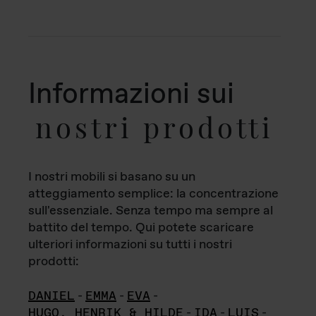
Informazioni sui
nostri prodotti
I nostri mobili si basano su un
atteggiamento semplice: la concentrazione
sull'essenziale. Senza tempo ma sempre al
battito del tempo. Qui potete scaricare
ulteriori informazioni su tutti i nostri
prodotti:
DANIEL
-
EMMA
-
EVA
-
HUGO, HENRIK & HILDE
-
IDA
-
LUIS
-