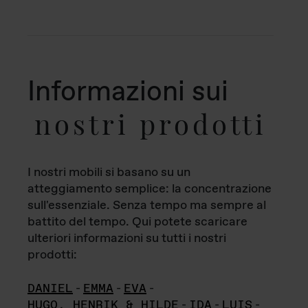
Informazioni sui
nostri prodotti
I nostri mobili si basano su un
atteggiamento semplice: la concentrazione
sull'essenziale. Senza tempo ma sempre al
battito del tempo. Qui potete scaricare
ulteriori informazioni su tutti i nostri
prodotti:
DANIEL
-
EMMA
-
EVA
-
HUGO, HENRIK & HILDE
-
IDA
-
LUIS
-