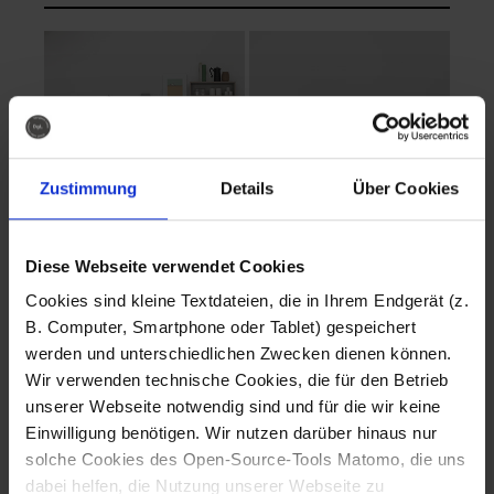
Zustimmung
Details
Über Cookies
Diese Webseite verwendet Cookies
EVA Cucina
EMMA + DANIEL
Cookies sind kleine Textdateien, die in Ihrem Endgerät (z.
Fotografo: Lorenz
Fotografo: Lorenz
B. Computer, Smartphone oder Tablet) gespeichert
Sternbach
Sternbach
werden und unterschiedlichen Zwecken dienen können.
Wir verwenden technische Cookies, die für den Betrieb
Download
Download
unserer Webseite notwendig sind und für die wir keine
Einwilligung benötigen. Wir nutzen darüber hinaus nur
solche Cookies des Open-Source-Tools Matomo, die uns
dabei helfen, die Nutzung unserer Webseite zu