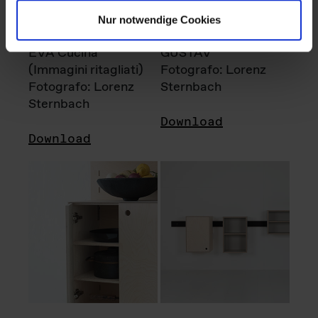
Nur notwendige Cookies
EVA Cucina
GUSTAV
(Immagini ritagliati)
Fotografo: Lorenz
Fotografo: Lorenz
Sternbach
Sternbach
Download
Download