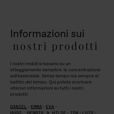
Informazioni sui
nostri prodotti
I nostri mobili si basano su un
atteggiamento semplice: la concentrazione
sull'essenziale. Senza tempo ma sempre al
battito del tempo. Qui potete scaricare
ulteriori informazioni su tutti i nostri
prodotti:
DANIEL
-
EMMA
-
EVA
-
HUGO, HENRIK & HILDE
-
IDA
-
LUIS
-