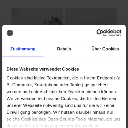
Zustimmung
Details
Über Cookies
Diese Webseite verwendet Cookies
EVA Cucina
EMMA + DANIEL
Cookies sind kleine Textdateien, die in Ihrem Endgerät (z.
Fotografo: Lorenz
Fotografo: Lorenz
B. Computer, Smartphone oder Tablet) gespeichert
Sternbach
Sternbach
werden und unterschiedlichen Zwecken dienen können.
Wir verwenden technische Cookies, die für den Betrieb
Download
Download
unserer Webseite notwendig sind und für die wir keine
Einwilligung benötigen. Wir nutzen darüber hinaus nur
solche Cookies des Open-Source-Tools Matomo, die uns
dabei helfen, die Nutzung unserer Webseite zu