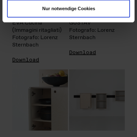
Nur notwendige Cookies
EVA Cucina
GUSTAV
(Immagini ritagliati)
Fotografo: Lorenz
Fotografo: Lorenz
Sternbach
Sternbach
Download
Download