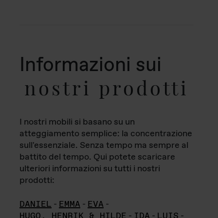
Informazioni sui
nostri prodotti
I nostri mobili si basano su un
atteggiamento semplice: la concentrazione
sull'essenziale. Senza tempo ma sempre al
battito del tempo. Qui potete scaricare
ulteriori informazioni su tutti i nostri
prodotti:
DANIEL
-
EMMA
-
EVA
-
HUGO, HENRIK & HILDE
-
IDA
-
LUIS
-