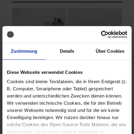
Zustimmung
Details
Über Cookies
Diese Webseite verwendet Cookies
EVA Cucina
EMMA + DANIEL
Cookies sind kleine Textdateien, die in Ihrem Endgerät (z.
Fotografo: Lorenz
Fotografo: Lorenz
B. Computer, Smartphone oder Tablet) gespeichert
Sternbach
Sternbach
werden und unterschiedlichen Zwecken dienen können.
Wir verwenden technische Cookies, die für den Betrieb
Download
Download
unserer Webseite notwendig sind und für die wir keine
Einwilligung benötigen. Wir nutzen darüber hinaus nur
solche Cookies des Open-Source-Tools Matomo, die uns
dabei helfen, die Nutzung unserer Webseite zu