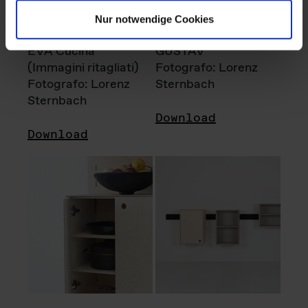
Nur notwendige Cookies
EVA Cucina
GUSTAV
(Immagini ritagliati)
Fotografo: Lorenz
Fotografo: Lorenz
Sternbach
Sternbach
Download
Download