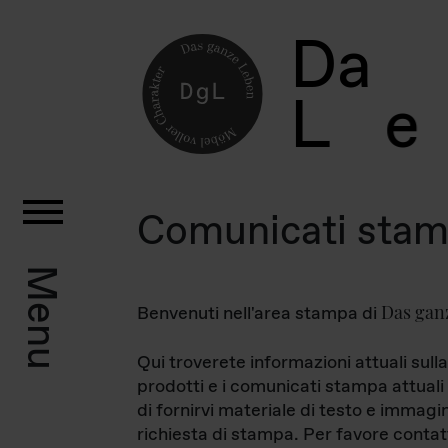
D
a
L
e
Comunicati sta
Menu
Das gan
Benvenuti nell'area stampa di
Qui troverete informazioni attuali sulla
prodotti e i comunicati stampa attuali 
di fornirvi materiale di testo e immagi
richiesta di stampa. Per favore contat