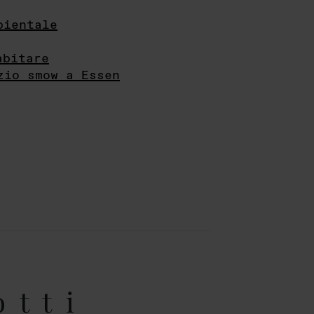
bientale
abitare
zio smow a Essen
otti