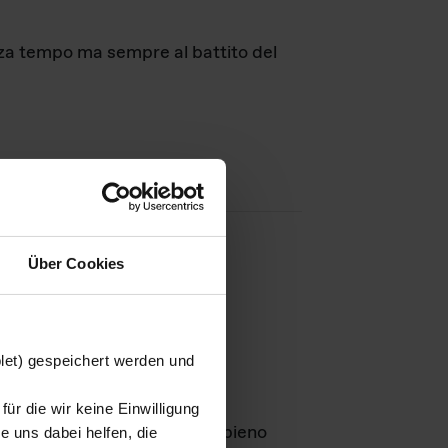
nza tempo ma sempre al battito del
Über Cookies
agini
blet) gespeichert werden und
ür die wir keine Einwilligung
Leben
GmbH e rimangono in pieno
 uns dabei helfen, die