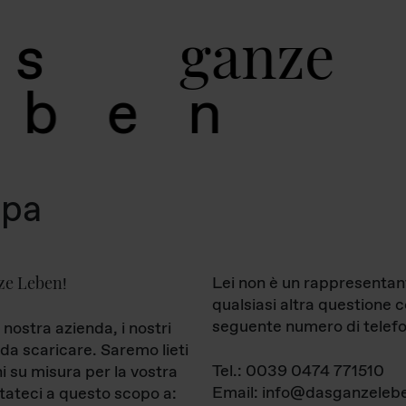
g
a
n
z
e
s
b
e
n
mpa
ze Leben
Lei non è un rappresentan
!
qualsiasi altra questione 
seguente numero di telefo
 nostra azienda, i nostri
da scaricare. Saremo lieti
Tel.: 0039 0474 771510
ni su misura per la vostra
Email: info@dasganzelebe
tateci a questo scopo a: