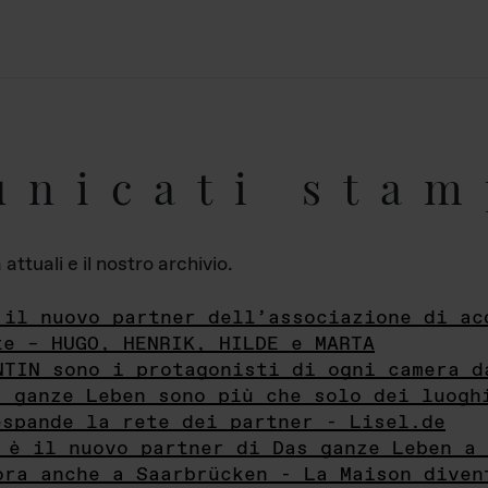
unicati stam
ttuali e il nostro archivio.
 il nuovo partner dell’associazione di ac
te – HUGO, HENRIK, HILDE e MARTA
NTIN sono i protagonisti di ogni camera d
s ganze Leben sono più che solo dei luogh
espande la rete dei partner - Lisel.de
 è il nuovo partner di Das ganze Leben a 
ora anche a Saarbrücken - La Maison diven