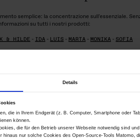
iamento semplice: la concentrazione sull'essenziale. Se
formazioni su tutti i nostri prodotti:
K & HILDE
-
IDA
-
LUIS
-
MARTA
-
MONIKA
-
SOFIA
Details
hivio di imm
Cookies
ien, die in Ihrem Endgerät (z. B. Computer, Smartphone oder Ta
ini!
ienen können.
kies, die für den Betrieb unserer Webseite notwendig sind und f
Das ganze 
re del materiale fotografico sono detenuti da
er hinaus nur solche Cookies des Open-Source-Tools Matomo, die