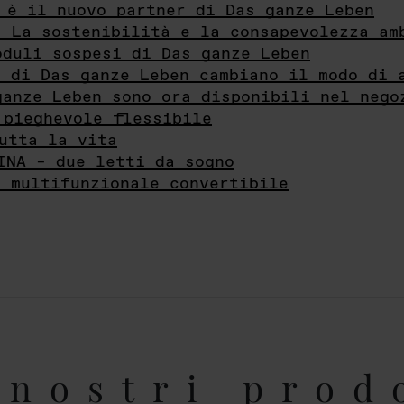
 è il nuovo partner di Das ganze Leben
- La sostenibilità e la consapevolezza am
oduli sospesi di Das ganze Leben
i di Das ganze Leben cambiano il modo di 
ganze Leben sono ora disponibili nel nego
 pieghevole flessibile
utta la vita
INA – due letti da sogno
e multifunzionale convertibile
nostri prod