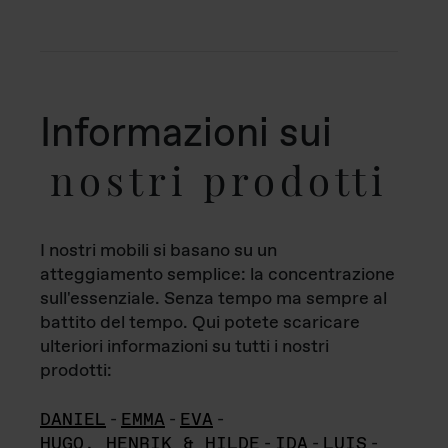
Informazioni sui
nostri prodotti
I nostri mobili si basano su un
atteggiamento semplice: la concentrazione
sull'essenziale. Senza tempo ma sempre al
battito del tempo. Qui potete scaricare
ulteriori informazioni su tutti i nostri
prodotti:
DANIEL
-
EMMA
-
EVA
-
HUGO, HENRIK & HILDE
-
IDA
-
LUIS
-