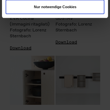
Nur notwendige Cookies
EVA Cucina
GUSTAV
(Immagini ritagliati)
Fotografo: Lorenz
Fotografo: Lorenz
Sternbach
Sternbach
Download
Download