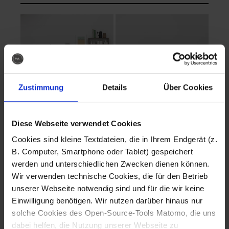
Zustimmung
Details
Über Cookies
Diese Webseite verwendet Cookies
EVA Cucina
EMMA + DANIEL
Cookies sind kleine Textdateien, die in Ihrem Endgerät (z.
Fotografo: Lorenz
Fotografo: Lorenz
B. Computer, Smartphone oder Tablet) gespeichert
Sternbach
Sternbach
werden und unterschiedlichen Zwecken dienen können.
Wir verwenden technische Cookies, die für den Betrieb
Download
Download
unserer Webseite notwendig sind und für die wir keine
Einwilligung benötigen. Wir nutzen darüber hinaus nur
solche Cookies des Open-Source-Tools Matomo, die uns
dabei helfen, die Nutzung unserer Webseite zu