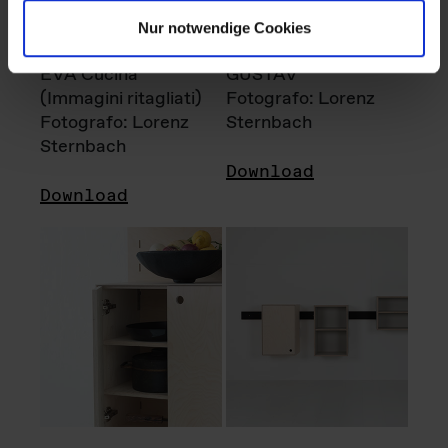
Nur notwendige Cookies
EVA Cucina
GUSTAV
(Immagini ritagliati)
Fotografo: Lorenz
Fotografo: Lorenz
Sternbach
Sternbach
Download
Download