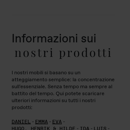
Informazioni sui
nostri prodotti
I nostri mobili si basano su un
atteggiamento semplice: la concentrazione
sull'essenziale. Senza tempo ma sempre al
battito del tempo. Qui potete scaricare
ulteriori informazioni su tutti i nostri
prodotti:
DANIEL
-
EMMA
-
EVA
-
HUGO, HENRIK & HILDE
-
IDA
-
LUIS
-