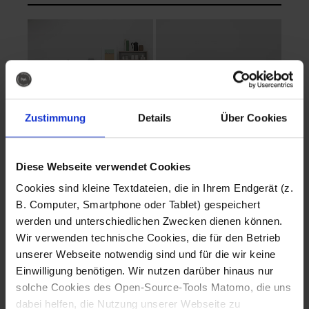
Zustimmung
Details
Über Cookies
Diese Webseite verwendet Cookies
EVA Cucina
EMMA + DANIEL
Cookies sind kleine Textdateien, die in Ihrem Endgerät (z.
Fotografo: Lorenz
Fotografo: Lorenz
B. Computer, Smartphone oder Tablet) gespeichert
Sternbach
Sternbach
werden und unterschiedlichen Zwecken dienen können.
Wir verwenden technische Cookies, die für den Betrieb
Download
Download
unserer Webseite notwendig sind und für die wir keine
Einwilligung benötigen. Wir nutzen darüber hinaus nur
solche Cookies des Open-Source-Tools Matomo, die uns
dabei helfen, die Nutzung unserer Webseite zu