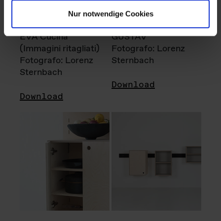
Nur notwendige Cookies
EVA Cucina
GUSTAV
(Immagini ritagliati)
Fotografo: Lorenz
Fotografo: Lorenz
Sternbach
Sternbach
Download
Download