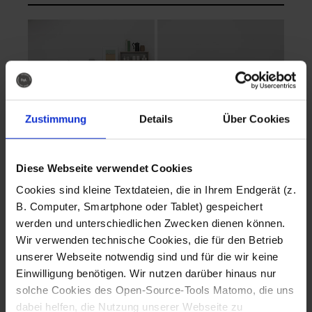
Zustimmung
Details
Über Cookies
Diese Webseite verwendet Cookies
EVA Cucina
EMMA + DANIEL
Cookies sind kleine Textdateien, die in Ihrem Endgerät (z.
Fotografo: Lorenz
Fotografo: Lorenz
B. Computer, Smartphone oder Tablet) gespeichert
Sternbach
Sternbach
werden und unterschiedlichen Zwecken dienen können.
Wir verwenden technische Cookies, die für den Betrieb
Download
Download
unserer Webseite notwendig sind und für die wir keine
Einwilligung benötigen. Wir nutzen darüber hinaus nur
solche Cookies des Open-Source-Tools Matomo, die uns
dabei helfen, die Nutzung unserer Webseite zu