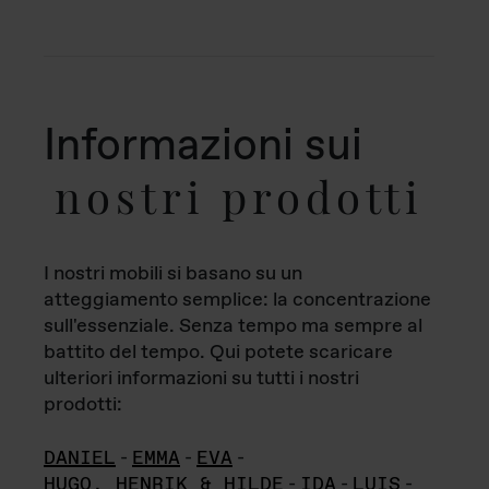
Informazioni sui
nostri prodotti
I nostri mobili si basano su un
atteggiamento semplice: la concentrazione
sull'essenziale. Senza tempo ma sempre al
battito del tempo. Qui potete scaricare
ulteriori informazioni su tutti i nostri
prodotti:
DANIEL
-
EMMA
-
EVA
-
HUGO, HENRIK & HILDE
-
IDA
-
LUIS
-