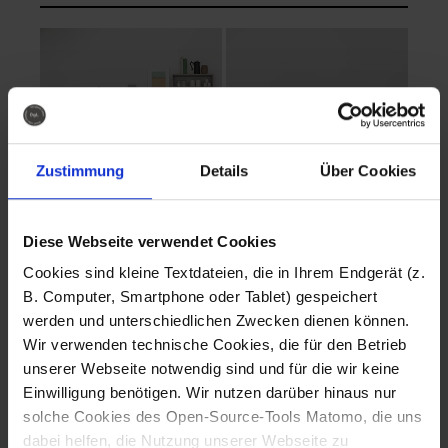
Zustimmung
Details
Über Cookies
Diese Webseite verwendet Cookies
EVA Cucina
EMMA + DANIEL
Cookies sind kleine Textdateien, die in Ihrem Endgerät (z.
Fotografo: Lorenz
Fotografo: Lorenz
B. Computer, Smartphone oder Tablet) gespeichert
Sternbach
Sternbach
werden und unterschiedlichen Zwecken dienen können.
Wir verwenden technische Cookies, die für den Betrieb
Download
Download
unserer Webseite notwendig sind und für die wir keine
Einwilligung benötigen. Wir nutzen darüber hinaus nur
solche Cookies des Open-Source-Tools Matomo, die uns
dabei helfen, die Nutzung unserer Webseite zu