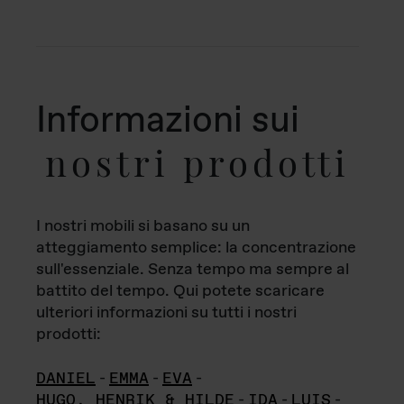
Informazioni sui
nostri prodotti
I nostri mobili si basano su un
atteggiamento semplice: la concentrazione
sull'essenziale. Senza tempo ma sempre al
battito del tempo. Qui potete scaricare
ulteriori informazioni su tutti i nostri
prodotti:
DANIEL
-
EMMA
-
EVA
-
HUGO, HENRIK & HILDE
-
IDA
-
LUIS
-