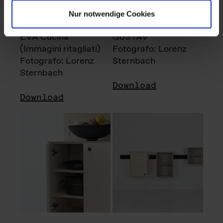
Nur notwendige Cookies
EVA Cucina
GUSTAV
(Immagini ritagliati)
Fotografo: Lorenz
Fotografo: Lorenz
Sternbach
Sternbach
Download
Download