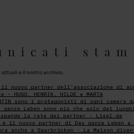
unicati stam
ttuali e il nostro archivio.
 il nuovo partner dell’associazione di ac
te – HUGO, HENRIK, HILDE e MARTA
NTIN sono i protagonisti di ogni camera d
s ganze Leben sono più che solo dei luogh
espande la rete dei partner - Lisel.de
 è il nuovo partner di Das ganze Leben a 
ora anche a Saarbrücken - La Maison diven