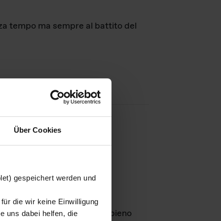
nza tempo ma sempre al battito del
Über Cookies
agini
blet) gespeichert werden und
ür die wir keine Einwilligung
Leben
GmbH e rimangono in pieno
 uns dabei helfen, die