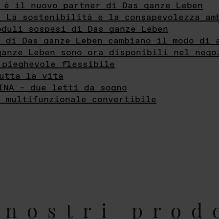
 è il nuovo partner di Das ganze Leben
- La sostenibilità e la consapevolezza am
oduli sospesi di Das ganze Leben
i di Das ganze Leben cambiano il modo di 
ganze Leben sono ora disponibili nel nego
 pieghevole flessibile
utta la vita
INA – due letti da sogno
e multifunzionale convertibile
nostri prod