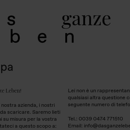
g
a
n
z
e
s
b
e
n
mpa
ze Leben
Lei non è un rappresentan
!
qualsiasi altra questione 
seguente numero di telefo
 nostra azienda, i nostri
da scaricare. Saremo lieti
Tel.: 0039 0474 771510
ni su misura per la vostra
Email: info@dasganzelebe
tateci a questo scopo a: