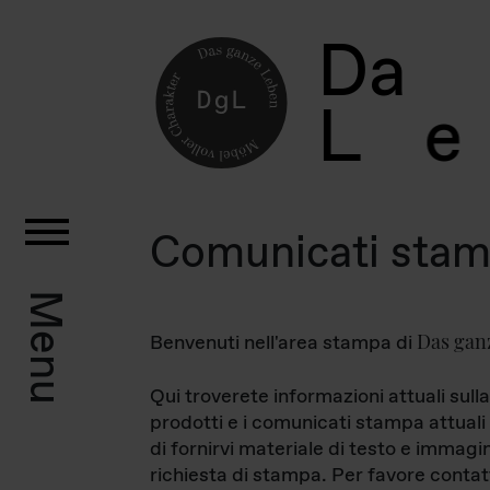
D
a
L
e
Comunicati sta
Menu
Das gan
Benvenuti nell'area stampa di
Qui troverete informazioni attuali sulla
prodotti e i comunicati stampa attuali 
di fornirvi materiale di testo e immagi
richiesta di stampa. Per favore contat