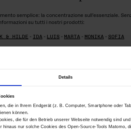
iamento semplice: la concentrazione sull'essenziale. Se
formazioni su tutti i nostri prodotti:
K & HILDE
-
IDA
-
LUIS
-
MARTA
-
MONIKA
-
SOFIA
Details
hivio di imm
Cookies
ien, die in Ihrem Endgerät (z. B. Computer, Smartphone oder Ta
ini!
ienen können.
kies, die für den Betrieb unserer Webseite notwendig sind und f
Das ganze 
re del materiale fotografico sono detenuti da
er hinaus nur solche Cookies des Open-Source-Tools Matomo, die