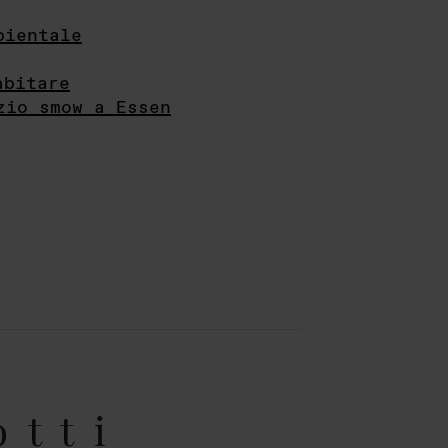
bientale
abitare
zio smow a Essen
otti