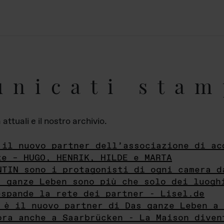
unicati stam
ttuali e il nostro archivio.
 il nuovo partner dell’associazione di ac
te – HUGO, HENRIK, HILDE e MARTA
NTIN sono i protagonisti di ogni camera d
s ganze Leben sono più che solo dei luogh
espande la rete dei partner - Lisel.de
 è il nuovo partner di Das ganze Leben a 
ora anche a Saarbrücken - La Maison diven