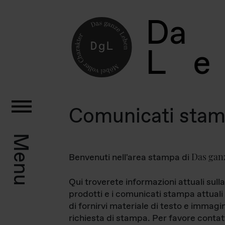
D
a
L
e
Comunicati sta
Menu
Das gan
Benvenuti nell'area stampa di
Qui troverete informazioni attuali sulla
prodotti e i comunicati stampa attuali 
di fornirvi materiale di testo e immagi
richiesta di stampa. Per favore contat