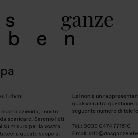
g
a
n
z
e
s
b
e
n
mpa
ze Leben
Lei non è un rappresentan
!
qualsiasi altra questione 
seguente numero di telefo
 nostra azienda, i nostri
da scaricare. Saremo lieti
Tel.: 0039 0474 771510
ni su misura per la vostra
Email: info@dasganzelebe
tateci a questo scopo a: