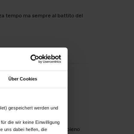
nza tempo ma sempre al battito del
Über Cookies
agini
blet) gespeichert werden und
ür die wir keine Einwilligung
Leben
GmbH e rimangono in pieno
 uns dabei helfen, die