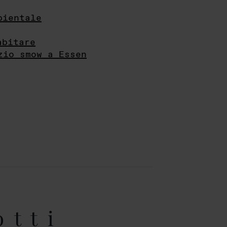
bientale
abitare
zio smow a Essen
otti