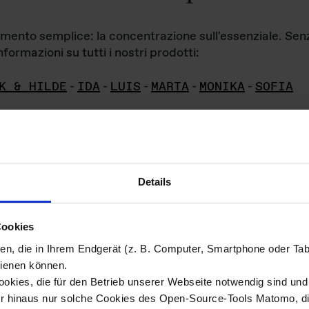
iamento semplice: la concentrazione sull'essenziale. Se
formazioni su tutti i nostri prodotti:
K & HILDE
-
IDA
-
LUIS
-
MARTA
-
MONIKA
-
SOFIA
Details
hivio di imm
Cookies
ien, die in Ihrem Endgerät (z. B. Computer, Smartphone oder Ta
ini!
ienen können.
kies, die für den Betrieb unserer Webseite notwendig sind und f
Das ganze 
re del materiale fotografico sono detenuti da
er hinaus nur solche Cookies des Open-Source-Tools Matomo, die