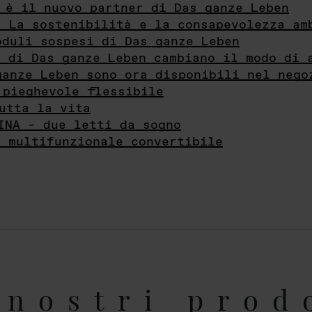
 è il nuovo partner di Das ganze Leben
- La sostenibilità e la consapevolezza am
oduli sospesi di Das ganze Leben
i di Das ganze Leben cambiano il modo di 
ganze Leben sono ora disponibili nel nego
 pieghevole flessibile
utta la vita
INA – due letti da sogno
e multifunzionale convertibile
nostri prod