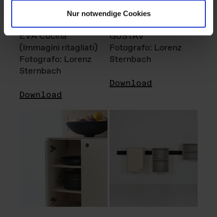
Nur notwendige Cookies
EVA Cucina
GUSTAV
(Immagini ritagliati)
Fotografo: Lorenz
Fotografo: Lorenz
Sternbach
Sternbach
Download
Download