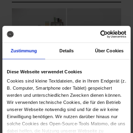
Zustimmung
Details
Über Cookies
Diese Webseite verwendet Cookies
EVA Cucina
EMMA + DANIEL
Cookies sind kleine Textdateien, die in Ihrem Endgerät (z.
Fotografo: Lorenz
Fotografo: Lorenz
B. Computer, Smartphone oder Tablet) gespeichert
Sternbach
Sternbach
werden und unterschiedlichen Zwecken dienen können.
Wir verwenden technische Cookies, die für den Betrieb
Download
Download
unserer Webseite notwendig sind und für die wir keine
Einwilligung benötigen. Wir nutzen darüber hinaus nur
solche Cookies des Open-Source-Tools Matomo, die uns
dabei helfen, die Nutzung unserer Webseite zu