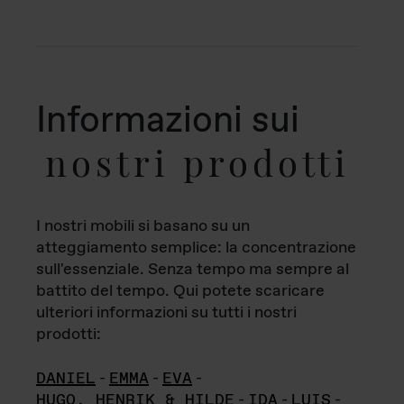
Informazioni sui
nostri prodotti
I nostri mobili si basano su un
atteggiamento semplice: la concentrazione
sull'essenziale. Senza tempo ma sempre al
battito del tempo. Qui potete scaricare
ulteriori informazioni su tutti i nostri
prodotti:
DANIEL
-
EMMA
-
EVA
-
HUGO, HENRIK & HILDE
-
IDA
-
LUIS
-