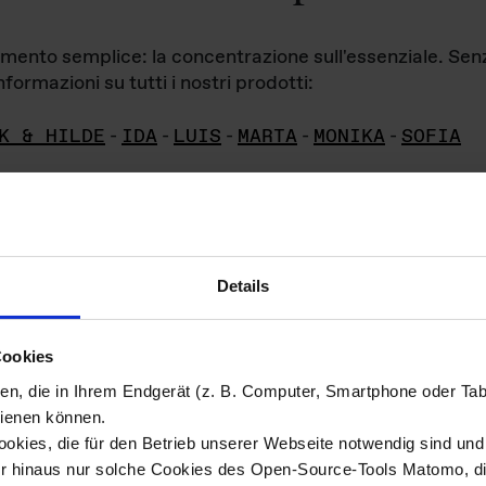
iamento semplice: la concentrazione sull'essenziale. Se
formazioni su tutti i nostri prodotti:
K & HILDE
-
IDA
-
LUIS
-
MARTA
-
MONIKA
-
SOFIA
Details
hivio di imm
Cookies
ien, die in Ihrem Endgerät (z. B. Computer, Smartphone oder Ta
ini!
ienen können.
kies, die für den Betrieb unserer Webseite notwendig sind und f
Das ganze 
re del materiale fotografico sono detenuti da
er hinaus nur solche Cookies des Open-Source-Tools Matomo, die