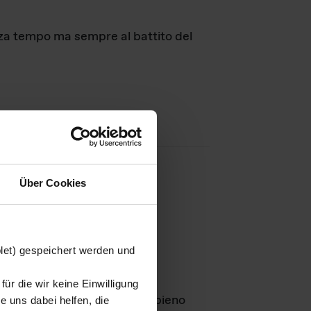
nza tempo ma sempre al battito del
Über Cookies
agini
blet) gespeichert werden und
ür die wir keine Einwilligung
Leben
GmbH e rimangono in pieno
 uns dabei helfen, die