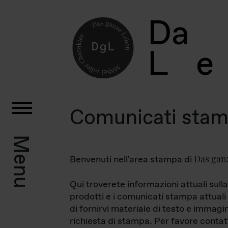
D
a
L
e
Comunicati sta
Menu
Das gan
Benvenuti nell'area stampa di
Qui troverete informazioni attuali sulla
prodotti e i comunicati stampa attuali 
di fornirvi materiale di testo e immagi
richiesta di stampa. Per favore contat