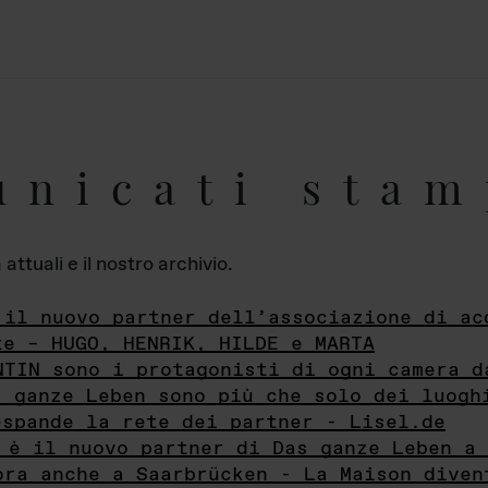
unicati stam
ttuali e il nostro archivio.
 il nuovo partner dell’associazione di ac
te – HUGO, HENRIK, HILDE e MARTA
NTIN sono i protagonisti di ogni camera d
s ganze Leben sono più che solo dei luogh
espande la rete dei partner - Lisel.de
 è il nuovo partner di Das ganze Leben a 
ora anche a Saarbrücken - La Maison diven