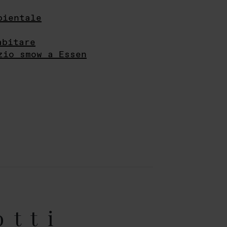
bientale
abitare
zio smow a Essen
otti