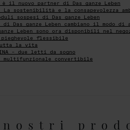
 è il nuovo partner di Das ganze Leben
- La sostenibilità e la consapevolezza am
oduli sospesi di Das ganze Leben
i di Das ganze Leben cambiano il modo di 
ganze Leben sono ora disponibili nel nego
 pieghevole flessibile
utta la vita
INA – due letti da sogno
e multifunzionale convertibile
nostri prod