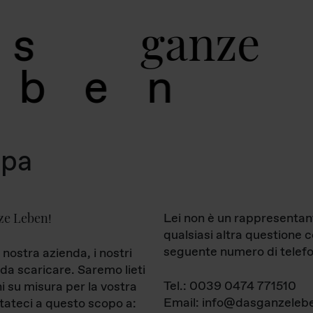
g
a
n
z
e
s
b
e
n
mpa
ze Leben
Lei non è un rappresentan
!
qualsiasi altra questione 
seguente numero di telefo
 nostra azienda, i nostri
da scaricare. Saremo lieti
Tel.: 0039 0474 771510
ni su misura per la vostra
Email: info@dasganzelebe
tateci a questo scopo a: