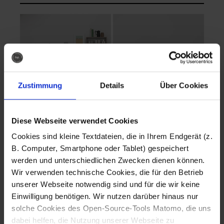
Zustimmung
Details
Über Cookies
Diese Webseite verwendet Cookies
EVA Cucina
EMMA + DANIEL
Cookies sind kleine Textdateien, die in Ihrem Endgerät (z.
Fotografo: Lorenz
Fotografo: Lorenz
B. Computer, Smartphone oder Tablet) gespeichert
Sternbach
Sternbach
werden und unterschiedlichen Zwecken dienen können.
Wir verwenden technische Cookies, die für den Betrieb
Download
Download
unserer Webseite notwendig sind und für die wir keine
Einwilligung benötigen. Wir nutzen darüber hinaus nur
solche Cookies des Open-Source-Tools Matomo, die uns
dabei helfen, die Nutzung unserer Webseite zu