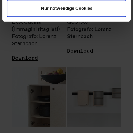
Nur notwendige Cookies
EVA Cucina
GUSTAV
(Immagini ritagliati)
Fotografo: Lorenz
Fotografo: Lorenz
Sternbach
Sternbach
Download
Download