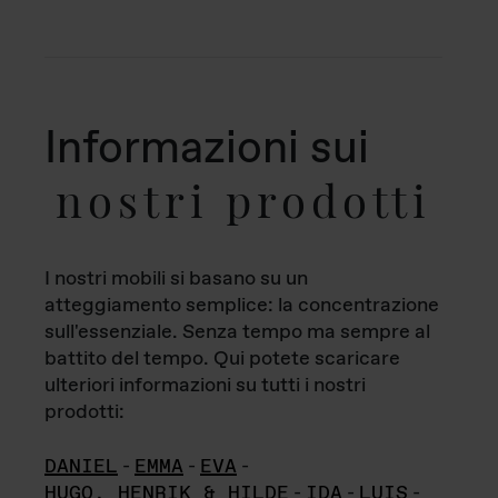
Informazioni sui
nostri prodotti
I nostri mobili si basano su un
atteggiamento semplice: la concentrazione
sull'essenziale. Senza tempo ma sempre al
battito del tempo. Qui potete scaricare
ulteriori informazioni su tutti i nostri
prodotti:
DANIEL
-
EMMA
-
EVA
-
HUGO, HENRIK & HILDE
-
IDA
-
LUIS
-