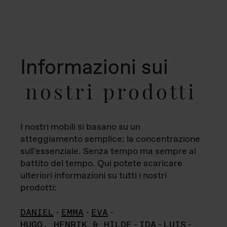
Informazioni sui
nostri prodotti
I nostri mobili si basano su un
atteggiamento semplice: la concentrazione
sull'essenziale. Senza tempo ma sempre al
battito del tempo. Qui potete scaricare
ulteriori informazioni su tutti i nostri
prodotti:
DANIEL
-
EMMA
-
EVA
-
HUGO, HENRIK & HILDE
-
IDA
-
LUIS
-