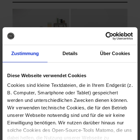
Zustimmung
Details
Über Cookies
Diese Webseite verwendet Cookies
EVA Cucina
EMMA + DANIEL
Cookies sind kleine Textdateien, die in Ihrem Endgerät (z.
Fotografo: Lorenz
Fotografo: Lorenz
B. Computer, Smartphone oder Tablet) gespeichert
Sternbach
Sternbach
werden und unterschiedlichen Zwecken dienen können.
Wir verwenden technische Cookies, die für den Betrieb
Download
Download
unserer Webseite notwendig sind und für die wir keine
Einwilligung benötigen. Wir nutzen darüber hinaus nur
solche Cookies des Open-Source-Tools Matomo, die uns
dabei helfen, die Nutzung unserer Webseite zu