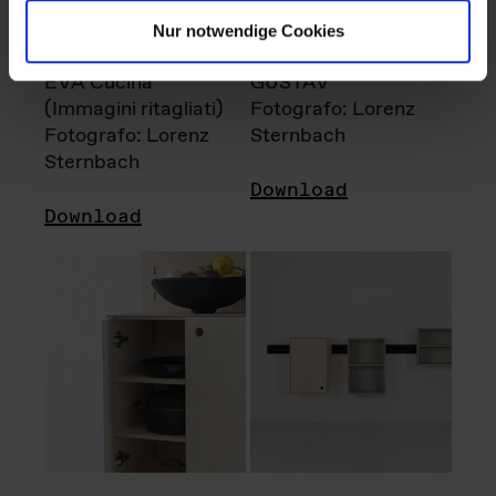
Nur notwendige Cookies
EVA Cucina
GUSTAV
(Immagini ritagliati)
Fotografo: Lorenz
Fotografo: Lorenz
Sternbach
Sternbach
Download
Download