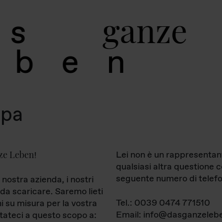
g
a
n
z
e
s
b
e
n
mpa
ze Leben
Lei non è un rappresentan
!
qualsiasi altra questione 
seguente numero di telefo
 nostra azienda, i nostri
da scaricare. Saremo lieti
Tel.: 0039 0474 771510
ni su misura per la vostra
Email: info@dasganzelebe
tateci a questo scopo a: