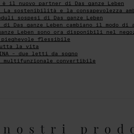
 è il nuovo partner di Das ganze Leben
- La sostenibilità e la consapevolezza am
oduli sospesi di Das ganze Leben
i di Das ganze Leben cambiano il modo di 
ganze Leben sono ora disponibili nel nego
 pieghevole flessibile
utta la vita
INA – due letti da sogno
e multifunzionale convertibile
nostri prod