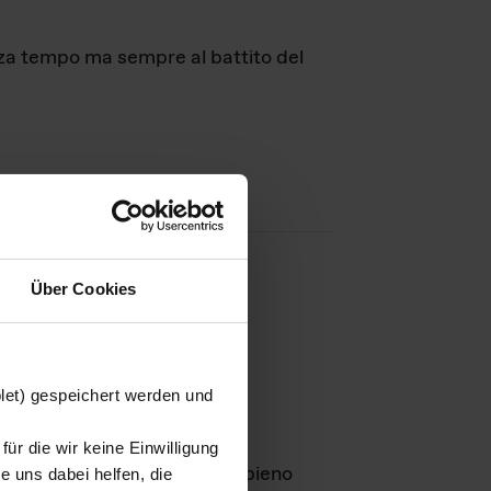
nza tempo ma sempre al battito del
Über Cookies
agini
blet) gespeichert werden und
ür die wir keine Einwilligung
Leben
GmbH e rimangono in pieno
 uns dabei helfen, die