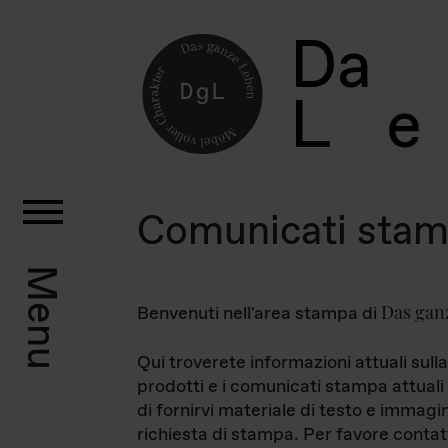
D
a
L
e
Comunicati sta
Menu
Das gan
Benvenuti nell'area stampa di
Qui troverete informazioni attuali sulla
prodotti e i comunicati stampa attuali 
di fornirvi materiale di testo e immagi
richiesta di stampa. Per favore contat