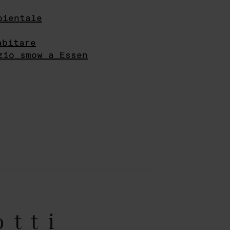
bientale
abitare
zio smow a Essen
otti