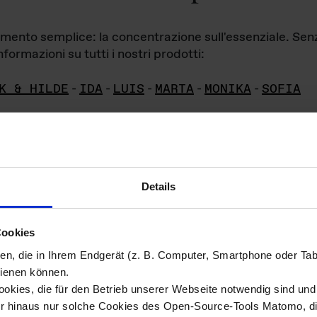
iamento semplice: la concentrazione sull'essenziale. Se
formazioni su tutti i nostri prodotti:
K & HILDE
-
IDA
-
LUIS
-
MARTA
-
MONIKA
-
SOFIA
Details
hivio di imm
Cookies
ien, die in Ihrem Endgerät (z. B. Computer, Smartphone oder Ta
ini!
ienen können.
kies, die für den Betrieb unserer Webseite notwendig sind und f
Das ganze 
re del materiale fotografico sono detenuti da
er hinaus nur solche Cookies des Open-Source-Tools Matomo, die