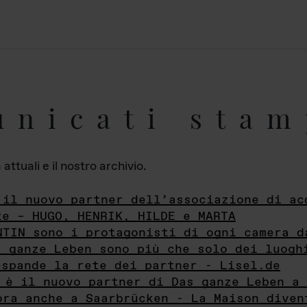
unicati stam
ttuali e il nostro archivio.
 il nuovo partner dell’associazione di ac
te – HUGO, HENRIK, HILDE e MARTA
NTIN sono i protagonisti di ogni camera d
s ganze Leben sono più che solo dei luogh
espande la rete dei partner - Lisel.de
 è il nuovo partner di Das ganze Leben a 
ora anche a Saarbrücken - La Maison diven