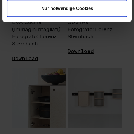
Nur notwendige Cookies
EVA Cucina
GUSTAV
(Immagini ritagliati)
Fotografo: Lorenz
Fotografo: Lorenz
Sternbach
Sternbach
Download
Download