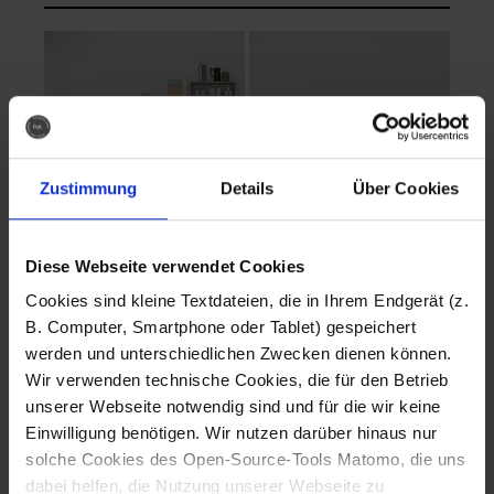
Zustimmung
Details
Über Cookies
Diese Webseite verwendet Cookies
EVA Cucina
EMMA + DANIEL
Cookies sind kleine Textdateien, die in Ihrem Endgerät (z.
Fotografo: Lorenz
Fotografo: Lorenz
B. Computer, Smartphone oder Tablet) gespeichert
Sternbach
Sternbach
werden und unterschiedlichen Zwecken dienen können.
Wir verwenden technische Cookies, die für den Betrieb
Download
Download
unserer Webseite notwendig sind und für die wir keine
Einwilligung benötigen. Wir nutzen darüber hinaus nur
solche Cookies des Open-Source-Tools Matomo, die uns
dabei helfen, die Nutzung unserer Webseite zu