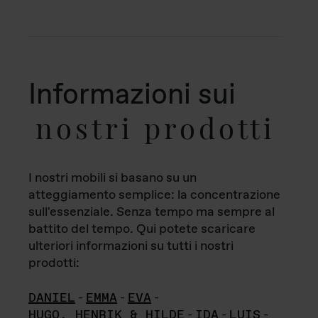
Informazioni sui
nostri prodotti
I nostri mobili si basano su un
atteggiamento semplice: la concentrazione
sull'essenziale. Senza tempo ma sempre al
battito del tempo. Qui potete scaricare
ulteriori informazioni su tutti i nostri
prodotti:
DANIEL
-
EMMA
-
EVA
-
HUGO, HENRIK & HILDE
-
IDA
-
LUIS
-