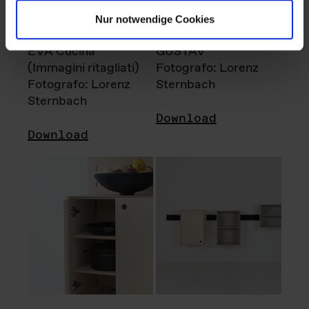
Nur notwendige Cookies
EVA Cucina
GUSTAV
(Immagini ritagliati)
Fotografo: Lorenz
Fotografo: Lorenz
Sternbach
Sternbach
Download
Download