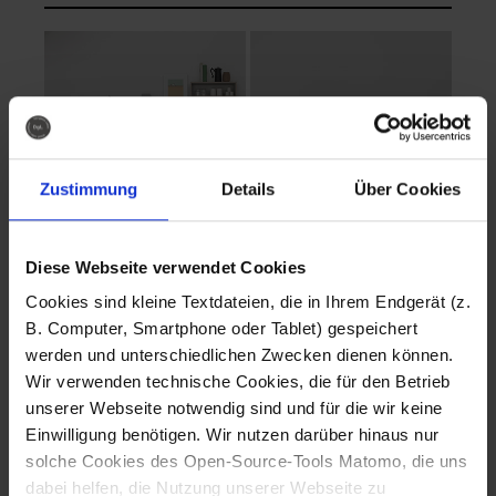
Zustimmung
Details
Über Cookies
Diese Webseite verwendet Cookies
EVA Cucina
EMMA + DANIEL
Cookies sind kleine Textdateien, die in Ihrem Endgerät (z.
Fotografo: Lorenz
Fotografo: Lorenz
B. Computer, Smartphone oder Tablet) gespeichert
Sternbach
Sternbach
werden und unterschiedlichen Zwecken dienen können.
Wir verwenden technische Cookies, die für den Betrieb
Download
Download
unserer Webseite notwendig sind und für die wir keine
Einwilligung benötigen. Wir nutzen darüber hinaus nur
solche Cookies des Open-Source-Tools Matomo, die uns
dabei helfen, die Nutzung unserer Webseite zu