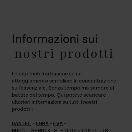
Informazioni sui
nostri prodotti
I nostri mobili si basano su un
atteggiamento semplice: la concentrazione
sull'essenziale. Senza tempo ma sempre al
battito del tempo. Qui potete scaricare
ulteriori informazioni su tutti i nostri
prodotti:
DANIEL
-
EMMA
-
EVA
-
HUGO, HENRIK & HILDE
-
IDA
-
LUIS
-