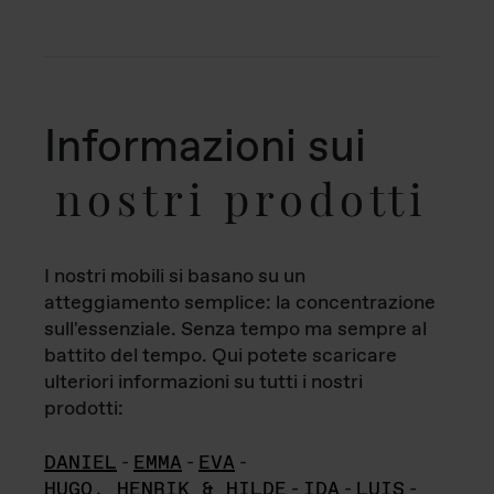
Informazioni sui
nostri prodotti
I nostri mobili si basano su un
atteggiamento semplice: la concentrazione
sull'essenziale. Senza tempo ma sempre al
battito del tempo. Qui potete scaricare
ulteriori informazioni su tutti i nostri
prodotti:
DANIEL
-
EMMA
-
EVA
-
HUGO, HENRIK & HILDE
-
IDA
-
LUIS
-