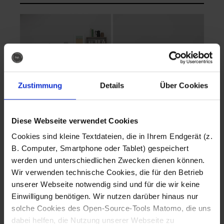
Zustimmung
Details
Über Cookies
Diese Webseite verwendet Cookies
EVA Cucina
EMMA + DANIEL
Cookies sind kleine Textdateien, die in Ihrem Endgerät (z.
Fotografo: Lorenz
Fotografo: Lorenz
B. Computer, Smartphone oder Tablet) gespeichert
Sternbach
Sternbach
werden und unterschiedlichen Zwecken dienen können.
Wir verwenden technische Cookies, die für den Betrieb
Download
Download
unserer Webseite notwendig sind und für die wir keine
Einwilligung benötigen. Wir nutzen darüber hinaus nur
solche Cookies des Open-Source-Tools Matomo, die uns
dabei helfen, die Nutzung unserer Webseite zu