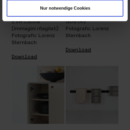
Nur notwendige Cookies
EVA Cucina
GUSTAV
(Immagini ritagliati)
Fotografo: Lorenz
Fotografo: Lorenz
Sternbach
Sternbach
Download
Download