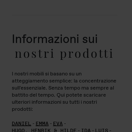
Informazioni sui
nostri prodotti
I nostri mobili si basano su un
atteggiamento semplice: la concentrazione
sull'essenziale. Senza tempo ma sempre al
battito del tempo. Qui potete scaricare
ulteriori informazioni su tutti i nostri
prodotti:
DANIEL
-
EMMA
-
EVA
-
HUGO, HENRIK & HILDE
-
IDA
-
LUIS
-