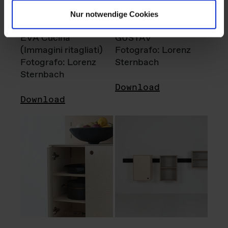
Nur notwendige Cookies
EVA Cucina
GUSTAV
(Immagini ritagliati)
Fotografo: Lorenz
Fotografo: Lorenz
Sternbach
Sternbach
Download
Download