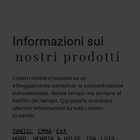
Informazioni sui
nostri prodotti
I nostri mobili si basano su un
atteggiamento semplice: la concentrazione
sull'essenziale. Senza tempo ma sempre al
battito del tempo. Qui potete scaricare
ulteriori informazioni su tutti i nostri
prodotti:
DANIEL
-
EMMA
-
EVA
-
HUGO, HENRIK & HILDE
-
IDA
-
LUIS
-