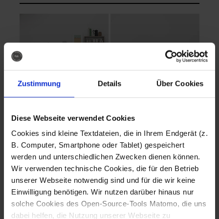
Zustimmung
Details
Über Cookies
Diese Webseite verwendet Cookies
EVA Cucina
EMMA + DANIEL
Cookies sind kleine Textdateien, die in Ihrem Endgerät (z.
Fotografo: Lorenz
Fotografo: Lorenz
B. Computer, Smartphone oder Tablet) gespeichert
Sternbach
Sternbach
werden und unterschiedlichen Zwecken dienen können.
Wir verwenden technische Cookies, die für den Betrieb
Download
Download
unserer Webseite notwendig sind und für die wir keine
Einwilligung benötigen. Wir nutzen darüber hinaus nur
solche Cookies des Open-Source-Tools Matomo, die uns
dabei helfen, die Nutzung unserer Webseite zu