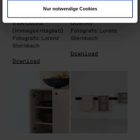
Nur notwendige Cookies
EVA Cucina
GUSTAV
(Immagini ritagliati)
Fotografo: Lorenz
Fotografo: Lorenz
Sternbach
Sternbach
Download
Download