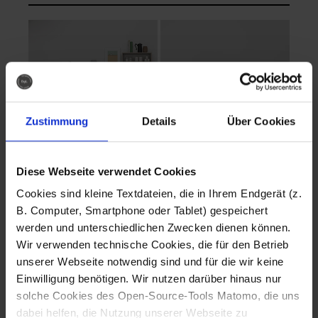
Zustimmung
Details
Über Cookies
Diese Webseite verwendet Cookies
EVA Cucina
EMMA + DANIEL
Cookies sind kleine Textdateien, die in Ihrem Endgerät (z.
Fotografo: Lorenz
Fotografo: Lorenz
B. Computer, Smartphone oder Tablet) gespeichert
Sternbach
Sternbach
werden und unterschiedlichen Zwecken dienen können.
Wir verwenden technische Cookies, die für den Betrieb
Download
Download
unserer Webseite notwendig sind und für die wir keine
Einwilligung benötigen. Wir nutzen darüber hinaus nur
solche Cookies des Open-Source-Tools Matomo, die uns
dabei helfen, die Nutzung unserer Webseite zu