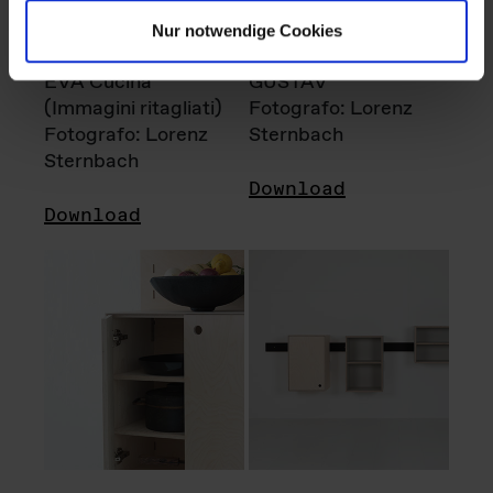
Nur notwendige Cookies
EVA Cucina
GUSTAV
(Immagini ritagliati)
Fotografo: Lorenz
Fotografo: Lorenz
Sternbach
Sternbach
Download
Download