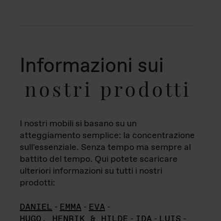
Informazioni sui
nostri prodotti
I nostri mobili si basano su un
atteggiamento semplice: la concentrazione
sull'essenziale. Senza tempo ma sempre al
battito del tempo. Qui potete scaricare
ulteriori informazioni su tutti i nostri
prodotti:
DANIEL
-
EMMA
-
EVA
-
HUGO, HENRIK & HILDE
-
IDA
-
LUIS
-