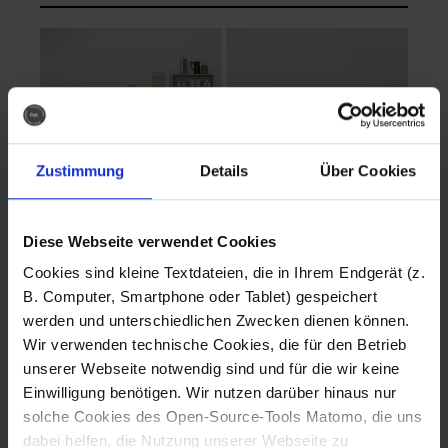
Zustimmung
Details
Über Cookies
Diese Webseite verwendet Cookies
EVA Cucina
EMMA + DANIEL
Cookies sind kleine Textdateien, die in Ihrem Endgerät (z.
Fotografo: Lorenz
Fotografo: Lorenz
B. Computer, Smartphone oder Tablet) gespeichert
Sternbach
Sternbach
werden und unterschiedlichen Zwecken dienen können.
Wir verwenden technische Cookies, die für den Betrieb
Download
Download
unserer Webseite notwendig sind und für die wir keine
Einwilligung benötigen. Wir nutzen darüber hinaus nur
solche Cookies des Open-Source-Tools Matomo, die uns
dabei helfen, die Nutzung unserer Webseite zu