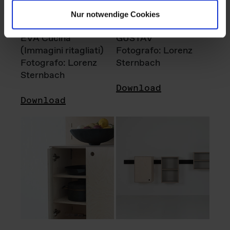
Nur notwendige Cookies
EVA Cucina
GUSTAV
(Immagini ritagliati)
Fotografo: Lorenz
Fotografo: Lorenz
Sternbach
Sternbach
Download
Download