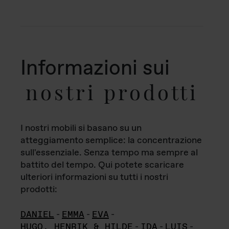
Informazioni sui
nostri prodotti
I nostri mobili si basano su un
atteggiamento semplice: la concentrazione
sull'essenziale. Senza tempo ma sempre al
battito del tempo. Qui potete scaricare
ulteriori informazioni su tutti i nostri
prodotti:
DANIEL
-
EMMA
-
EVA
-
HUGO, HENRIK & HILDE
-
IDA
-
LUIS
-