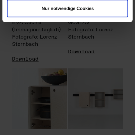
Nur notwendige Cookies
EVA Cucina
GUSTAV
(Immagini ritagliati)
Fotografo: Lorenz
Fotografo: Lorenz
Sternbach
Sternbach
Download
Download