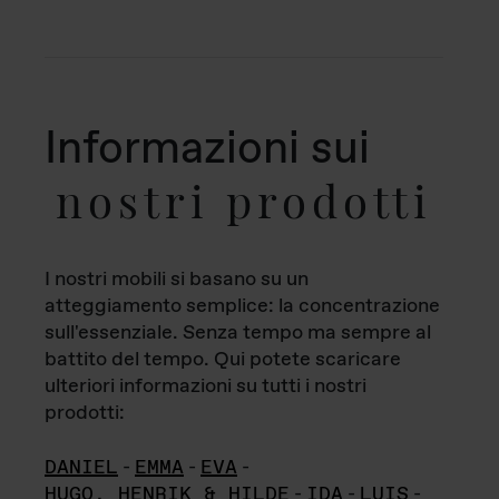
Informazioni sui
nostri prodotti
I nostri mobili si basano su un
atteggiamento semplice: la concentrazione
sull'essenziale. Senza tempo ma sempre al
battito del tempo. Qui potete scaricare
ulteriori informazioni su tutti i nostri
prodotti:
DANIEL
-
EMMA
-
EVA
-
HUGO, HENRIK & HILDE
-
IDA
-
LUIS
-