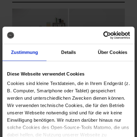
Zustimmung
Details
Über Cookies
Diese Webseite verwendet Cookies
EVA Cucina
EMMA + DANIEL
Cookies sind kleine Textdateien, die in Ihrem Endgerät (z.
Fotografo: Lorenz
Fotografo: Lorenz
B. Computer, Smartphone oder Tablet) gespeichert
Sternbach
Sternbach
werden und unterschiedlichen Zwecken dienen können.
Wir verwenden technische Cookies, die für den Betrieb
Download
Download
unserer Webseite notwendig sind und für die wir keine
Einwilligung benötigen. Wir nutzen darüber hinaus nur
solche Cookies des Open-Source-Tools Matomo, die uns
dabei helfen, die Nutzung unserer Webseite zu