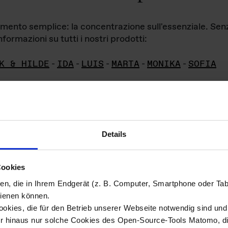
iamento semplice: la concentrazione sull'essenziale. Se
formazioni su tutti i nostri prodotti:
K & HILDE
-
IDA
-
LUIS
-
MARTA
-
MONIKA
-
SOFIA
Details
hivio di imm
Cookies
ien, die in Ihrem Endgerät (z. B. Computer, Smartphone oder Ta
ini!
ienen können.
kies, die für den Betrieb unserer Webseite notwendig sind und f
Das ganze 
re del materiale fotografico sono detenuti da
er hinaus nur solche Cookies des Open-Source-Tools Matomo, die