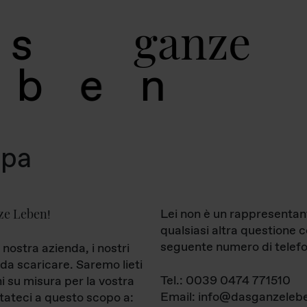
g
a
n
z
e
s
b
e
n
mpa
ze Leben
Lei non è un rappresentan
!
qualsiasi altra questione 
seguente numero di telefo
 nostra azienda, i nostri
da scaricare. Saremo lieti
Tel.: 0039 0474 771510
ni su misura per la vostra
Email: info@dasganzelebe
tateci a questo scopo a: