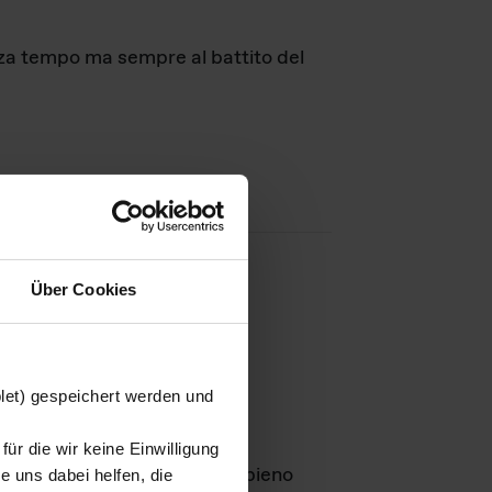
nza tempo ma sempre al battito del
Über Cookies
agini
blet) gespeichert werden und
ür die wir keine Einwilligung
Leben
GmbH e rimangono in pieno
 uns dabei helfen, die