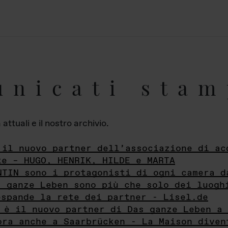
unicati stam
ttuali e il nostro archivio.
 il nuovo partner dell’associazione di ac
te – HUGO, HENRIK, HILDE e MARTA
NTIN sono i protagonisti di ogni camera d
s ganze Leben sono più che solo dei luogh
espande la rete dei partner - Lisel.de
 è il nuovo partner di Das ganze Leben a 
ora anche a Saarbrücken - La Maison diven