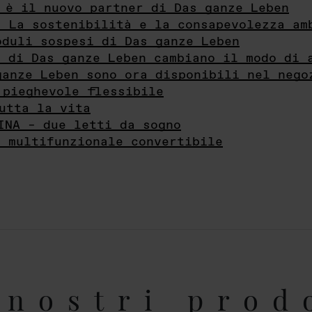
 è il nuovo partner di Das ganze Leben
- La sostenibilità e la consapevolezza am
oduli sospesi di Das ganze Leben
i di Das ganze Leben cambiano il modo di 
ganze Leben sono ora disponibili nel nego
 pieghevole flessibile
utta la vita
INA – due letti da sogno
e multifunzionale convertibile
nostri prod