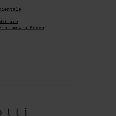
bientale
abitare
zio smow a Essen
otti