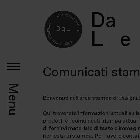
D
a
L
e
Comunicati sta
Menu
Das gan
Benvenuti nell'area stampa di
Qui troverete informazioni attuali sulla
prodotti e i comunicati stampa attuali 
di fornirvi materiale di testo e immagi
richiesta di stampa. Per favore contat