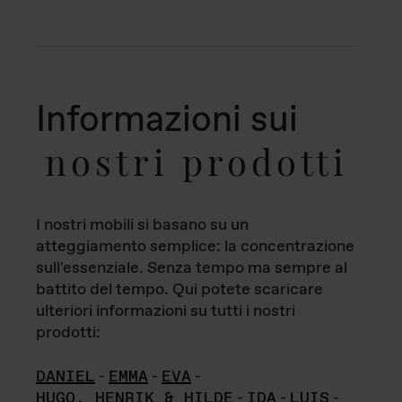
Informazioni sui
nostri prodotti
I nostri mobili si basano su un
atteggiamento semplice: la concentrazione
sull'essenziale. Senza tempo ma sempre al
battito del tempo. Qui potete scaricare
ulteriori informazioni su tutti i nostri
prodotti:
DANIEL
-
EMMA
-
EVA
-
HUGO, HENRIK & HILDE
-
IDA
-
LUIS
-