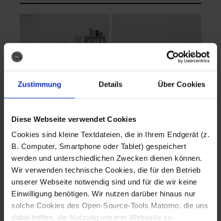
Zustimmung
Details
Über Cookies
Diese Webseite verwendet Cookies
EVA Cucina
EMMA + DANIEL
Cookies sind kleine Textdateien, die in Ihrem Endgerät (z.
Fotografo: Lorenz
Fotografo: Lorenz
B. Computer, Smartphone oder Tablet) gespeichert
Sternbach
Sternbach
werden und unterschiedlichen Zwecken dienen können.
Wir verwenden technische Cookies, die für den Betrieb
Download
Download
unserer Webseite notwendig sind und für die wir keine
Einwilligung benötigen. Wir nutzen darüber hinaus nur
solche Cookies des Open-Source-Tools Matomo, die uns
dabei helfen, die Nutzung unserer Webseite zu