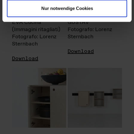
Nur notwendige Cookies
EVA Cucina
GUSTAV
(Immagini ritagliati)
Fotografo: Lorenz
Fotografo: Lorenz
Sternbach
Sternbach
Download
Download