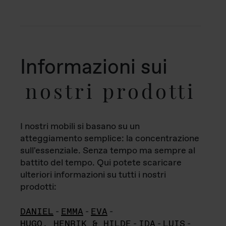
Informazioni sui
nostri prodotti
I nostri mobili si basano su un
atteggiamento semplice: la concentrazione
sull'essenziale. Senza tempo ma sempre al
battito del tempo. Qui potete scaricare
ulteriori informazioni su tutti i nostri
prodotti:
DANIEL
-
EMMA
-
EVA
-
HUGO, HENRIK & HILDE
-
IDA
-
LUIS
-