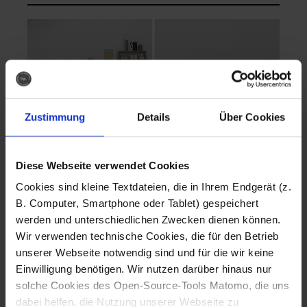
Zustimmung
Details
Über Cookies
Diese Webseite verwendet Cookies
EVA Cucina
EMMA + DANIEL
Cookies sind kleine Textdateien, die in Ihrem Endgerät (z.
Fotografo: Lorenz
Fotografo: Lorenz
B. Computer, Smartphone oder Tablet) gespeichert
Sternbach
Sternbach
werden und unterschiedlichen Zwecken dienen können.
Wir verwenden technische Cookies, die für den Betrieb
Download
Download
unserer Webseite notwendig sind und für die wir keine
Einwilligung benötigen. Wir nutzen darüber hinaus nur
solche Cookies des Open-Source-Tools Matomo, die uns
dabei helfen, die Nutzung unserer Webseite zu