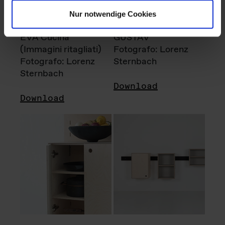
Nur notwendige Cookies
EVA Cucina
GUSTAV
(Immagini ritagliati)
Fotografo: Lorenz
Fotografo: Lorenz
Sternbach
Sternbach
Download
Download