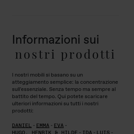
Informazioni sui
nostri prodotti
I nostri mobili si basano su un
atteggiamento semplice: la concentrazione
sull'essenziale. Senza tempo ma sempre al
battito del tempo. Qui potete scaricare
ulteriori informazioni su tutti i nostri
prodotti:
DANIEL
-
EMMA
-
EVA
-
HUGO, HENRIK & HILDE
-
IDA
-
LUIS
-