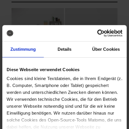
Zustimmung
Details
Über Cookies
Diese Webseite verwendet Cookies
EVA Cucina
EMMA + DANIEL
Cookies sind kleine Textdateien, die in Ihrem Endgerät (z.
Fotografo: Lorenz
Fotografo: Lorenz
B. Computer, Smartphone oder Tablet) gespeichert
Sternbach
Sternbach
werden und unterschiedlichen Zwecken dienen können.
Wir verwenden technische Cookies, die für den Betrieb
Download
Download
unserer Webseite notwendig sind und für die wir keine
Einwilligung benötigen. Wir nutzen darüber hinaus nur
solche Cookies des Open-Source-Tools Matomo, die uns
dabei helfen, die Nutzung unserer Webseite zu