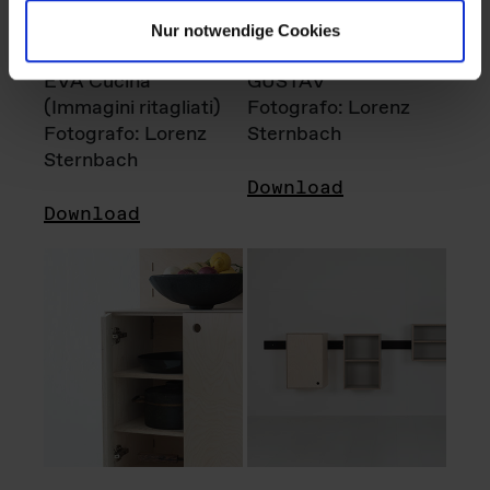
Nur notwendige Cookies
EVA Cucina
GUSTAV
(Immagini ritagliati)
Fotografo: Lorenz
Fotografo: Lorenz
Sternbach
Sternbach
Download
Download