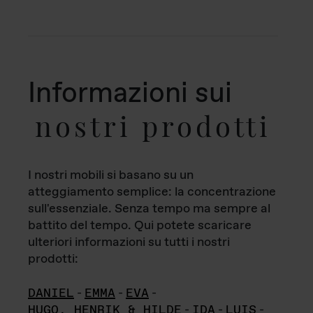
Informazioni sui
nostri prodotti
I nostri mobili si basano su un
atteggiamento semplice: la concentrazione
sull'essenziale. Senza tempo ma sempre al
battito del tempo. Qui potete scaricare
ulteriori informazioni su tutti i nostri
prodotti:
DANIEL
-
EMMA
-
EVA
-
HUGO, HENRIK & HILDE
-
IDA
-
LUIS
-