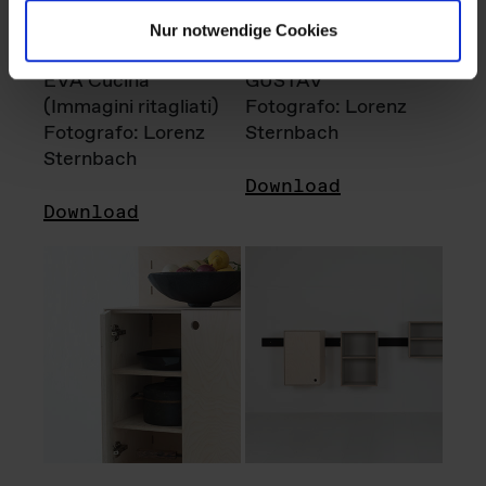
Nur notwendige Cookies
EVA Cucina
GUSTAV
(Immagini ritagliati)
Fotografo: Lorenz
Fotografo: Lorenz
Sternbach
Sternbach
Download
Download