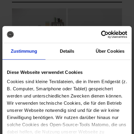
Zustimmung
Details
Über Cookies
Diese Webseite verwendet Cookies
EVA Cucina
EMMA + DANIEL
Cookies sind kleine Textdateien, die in Ihrem Endgerät (z.
Fotografo: Lorenz
Fotografo: Lorenz
B. Computer, Smartphone oder Tablet) gespeichert
Sternbach
Sternbach
werden und unterschiedlichen Zwecken dienen können.
Wir verwenden technische Cookies, die für den Betrieb
Download
Download
unserer Webseite notwendig sind und für die wir keine
Einwilligung benötigen. Wir nutzen darüber hinaus nur
solche Cookies des Open-Source-Tools Matomo, die uns
dabei helfen, die Nutzung unserer Webseite zu