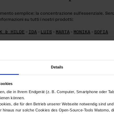
iamento semplice: la concentrazione sull'essenziale. Se
formazioni su tutti i nostri prodotti:
K & HILDE
-
IDA
-
LUIS
-
MARTA
-
MONIKA
-
SOFIA
Details
hivio di imm
Cookies
ien, die in Ihrem Endgerät (z. B. Computer, Smartphone oder Ta
ini!
ienen können.
kies, die für den Betrieb unserer Webseite notwendig sind und f
Das ganze 
re del materiale fotografico sono detenuti da
er hinaus nur solche Cookies des Open-Source-Tools Matomo, die