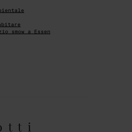
bientale
abitare
zio smow a Essen
otti