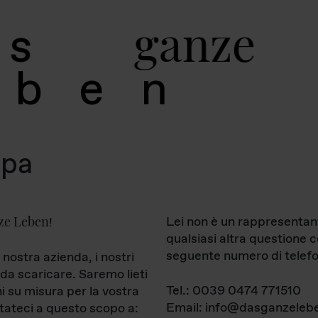
g
a
n
z
e
s
b
e
n
mpa
ze Leben
Lei non è un rappresentan
!
qualsiasi altra questione 
seguente numero di telefo
 nostra azienda, i nostri
da scaricare. Saremo lieti
Tel.: 0039 0474 771510
ni su misura per la vostra
Email: info@dasganzelebe
tateci a questo scopo a: