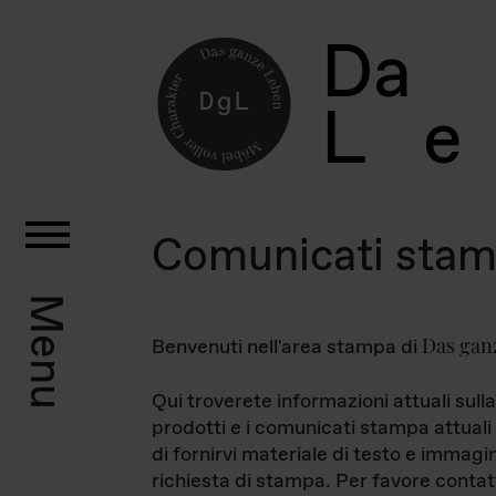
D
a
L
e
Comunicati sta
Menu
Das gan
Benvenuti nell'area stampa di
Qui troverete informazioni attuali sulla
prodotti e i comunicati stampa attuali 
di fornirvi materiale di testo e immagi
richiesta di stampa. Per favore contat