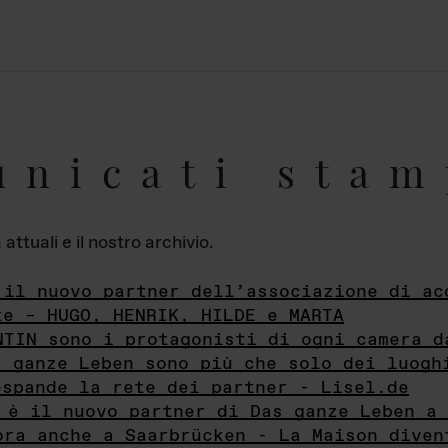
unicati stam
ttuali e il nostro archivio.
 il nuovo partner dell’associazione di ac
te – HUGO, HENRIK, HILDE e MARTA
NTIN sono i protagonisti di ogni camera d
s ganze Leben sono più che solo dei luogh
espande la rete dei partner - Lisel.de
 è il nuovo partner di Das ganze Leben a 
ora anche a Saarbrücken - La Maison diven