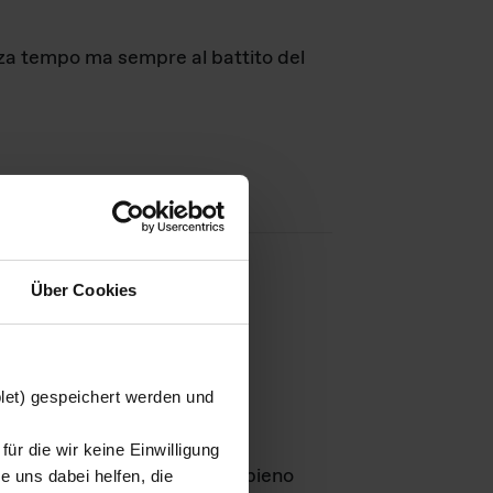
nza tempo ma sempre al battito del
Über Cookies
agini
blet) gespeichert werden und
ür die wir keine Einwilligung
Leben
GmbH e rimangono in pieno
 uns dabei helfen, die