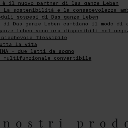
 è il nuovo partner di Das ganze Leben
- La sostenibilità e la consapevolezza am
oduli sospesi di Das ganze Leben
i di Das ganze Leben cambiano il modo di 
ganze Leben sono ora disponibili nel nego
 pieghevole flessibile
utta la vita
INA – due letti da sogno
e multifunzionale convertibile
nostri prod