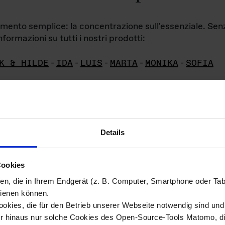
iamento semplice: la concentrazione sull'essenziale. Se
formazioni su tutti i nostri prodotti:
K & HILDE
-
IDA
-
LUIS
-
MARTA
-
MONIKA
-
SOFIA
Details
hivio di imm
Cookies
ien, die in Ihrem Endgerät (z. B. Computer, Smartphone oder Ta
ini!
ienen können.
kies, die für den Betrieb unserer Webseite notwendig sind und f
Das ganze 
re del materiale fotografico sono detenuti da
er hinaus nur solche Cookies des Open-Source-Tools Matomo, die