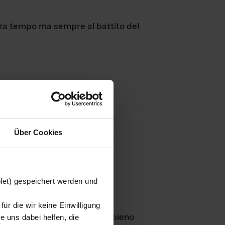
nza tempo ma sempre al battito del
Über Cookies
agini
blet) gespeichert werden und
ür die wir keine Einwilligung
Leben
GmbH e rimangono in pieno
 uns dabei helfen, die