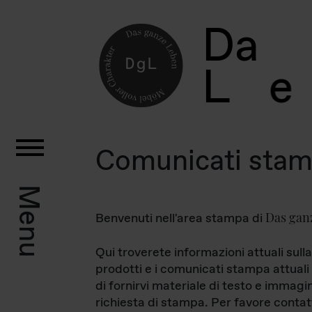
D
a
L
e
Comunicati sta
Menu
Das gan
Benvenuti nell'area stampa di
Qui troverete informazioni attuali sulla
prodotti e i comunicati stampa attuali 
di fornirvi materiale di testo e immagi
richiesta di stampa. Per favore contat