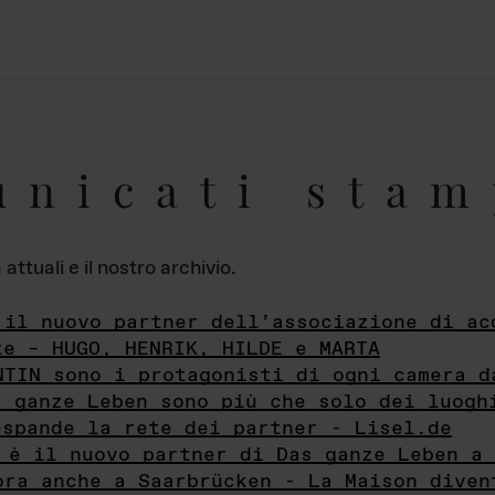
unicati stam
ttuali e il nostro archivio.
 il nuovo partner dell’associazione di ac
te – HUGO, HENRIK, HILDE e MARTA
NTIN sono i protagonisti di ogni camera d
s ganze Leben sono più che solo dei luogh
espande la rete dei partner - Lisel.de
 è il nuovo partner di Das ganze Leben a 
ora anche a Saarbrücken - La Maison diven