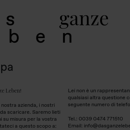
g
a
n
z
e
s
b
e
n
mpa
ze Leben
Lei non è un rappresentan
!
qualsiasi altra questione 
seguente numero di telefo
 nostra azienda, i nostri
da scaricare. Saremo lieti
Tel.: 0039 0474 771510
ni su misura per la vostra
Email: info@dasganzelebe
tateci a questo scopo a: