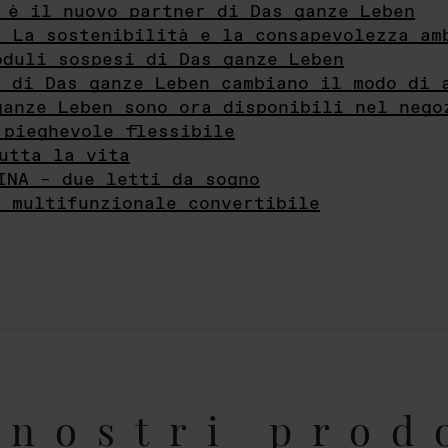
 è il nuovo partner di Das ganze Leben
- La sostenibilità e la consapevolezza am
oduli sospesi di Das ganze Leben
i di Das ganze Leben cambiano il modo di 
ganze Leben sono ora disponibili nel nego
 pieghevole flessibile
utta la vita
INA – due letti da sogno
e multifunzionale convertibile
nostri prod