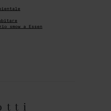
bientale
abitare
zio smow a Essen
otti