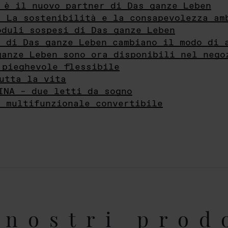
 è il nuovo partner di Das ganze Leben
- La sostenibilità e la consapevolezza am
oduli sospesi di Das ganze Leben
i di Das ganze Leben cambiano il modo di 
ganze Leben sono ora disponibili nel nego
 pieghevole flessibile
utta la vita
INA – due letti da sogno
e multifunzionale convertibile
nostri prod