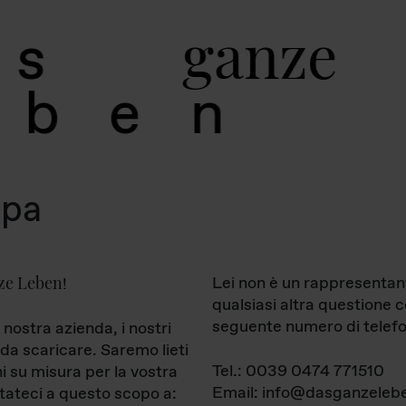
g
a
n
z
e
s
b
e
n
mpa
ze Leben
Lei non è un rappresentan
!
qualsiasi altra questione 
seguente numero di telefo
 nostra azienda, i nostri
da scaricare. Saremo lieti
Tel.: 0039 0474 771510
ni su misura per la vostra
Email: info@dasganzelebe
tateci a questo scopo a: