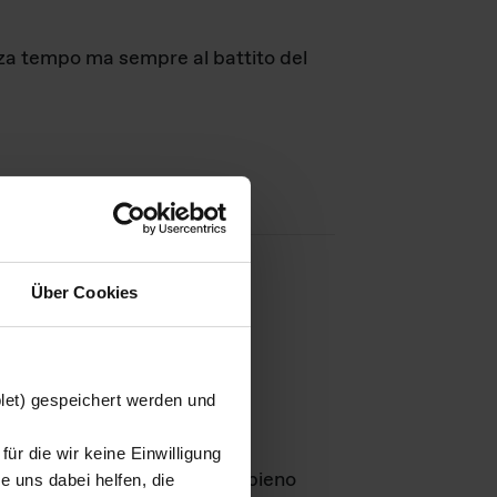
nza tempo ma sempre al battito del
Über Cookies
agini
blet) gespeichert werden und
ür die wir keine Einwilligung
Leben
GmbH e rimangono in pieno
 uns dabei helfen, die