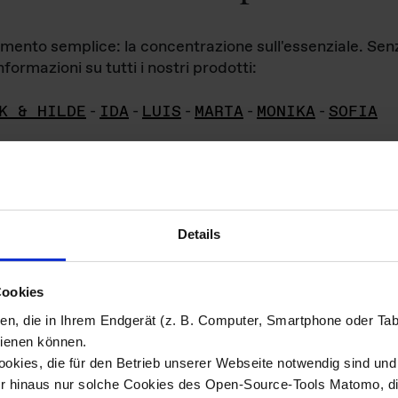
iamento semplice: la concentrazione sull'essenziale. Se
formazioni su tutti i nostri prodotti:
K & HILDE
-
IDA
-
LUIS
-
MARTA
-
MONIKA
-
SOFIA
Details
hivio di imm
Cookies
ien, die in Ihrem Endgerät (z. B. Computer, Smartphone oder Ta
ini!
ienen können.
kies, die für den Betrieb unserer Webseite notwendig sind und f
Das ganze 
re del materiale fotografico sono detenuti da
er hinaus nur solche Cookies des Open-Source-Tools Matomo, die