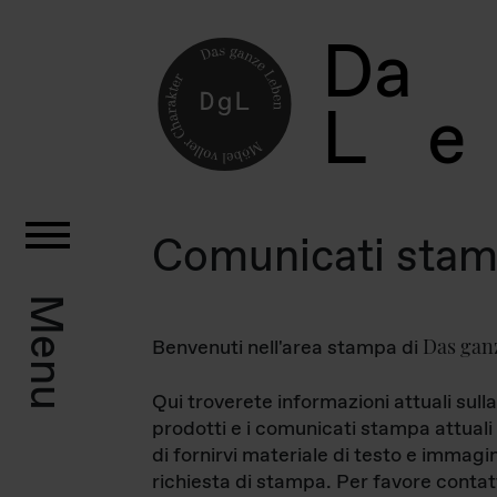
D
a
L
e
Comunicati sta
Menu
Das gan
Benvenuti nell'area stampa di
Qui troverete informazioni attuali sulla
prodotti e i comunicati stampa attuali 
di fornirvi materiale di testo e immagi
richiesta di stampa. Per favore contat