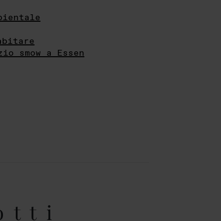
bientale
abitare
zio smow a Essen
otti