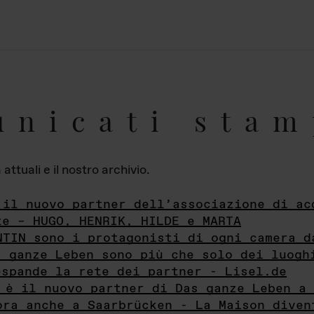
unicati stam
ttuali e il nostro archivio.
 il nuovo partner dell’associazione di ac
te – HUGO, HENRIK, HILDE e MARTA
NTIN sono i protagonisti di ogni camera d
s ganze Leben sono più che solo dei luogh
espande la rete dei partner - Lisel.de
 è il nuovo partner di Das ganze Leben a 
ora anche a Saarbrücken - La Maison diven