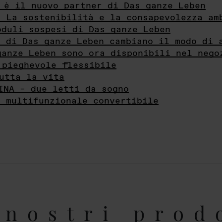
 è il nuovo partner di Das ganze Leben
- La sostenibilità e la consapevolezza am
oduli sospesi di Das ganze Leben
i di Das ganze Leben cambiano il modo di 
ganze Leben sono ora disponibili nel nego
 pieghevole flessibile
utta la vita
INA – due letti da sogno
e multifunzionale convertibile
nostri prod