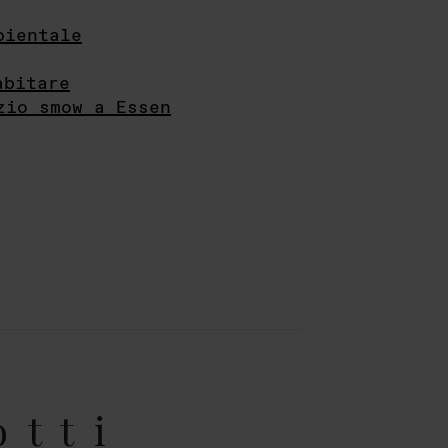
bientale
abitare
zio smow a Essen
otti