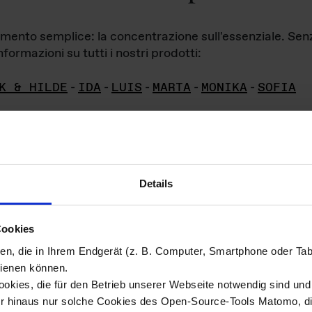
iamento semplice: la concentrazione sull'essenziale. Se
formazioni su tutti i nostri prodotti:
K & HILDE
-
IDA
-
LUIS
-
MARTA
-
MONIKA
-
SOFIA
Details
hivio di imm
Cookies
ien, die in Ihrem Endgerät (z. B. Computer, Smartphone oder Ta
ini!
ienen können.
kies, die für den Betrieb unserer Webseite notwendig sind und f
Das ganze 
re del materiale fotografico sono detenuti da
er hinaus nur solche Cookies des Open-Source-Tools Matomo, die