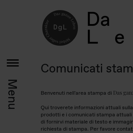
D
a
L
e
Comunicati sta
Menu
Das gan
Benvenuti nell'area stampa di
Qui troverete informazioni attuali sulla
prodotti e i comunicati stampa attuali 
di fornirvi materiale di testo e immagi
richiesta di stampa. Per favore contat