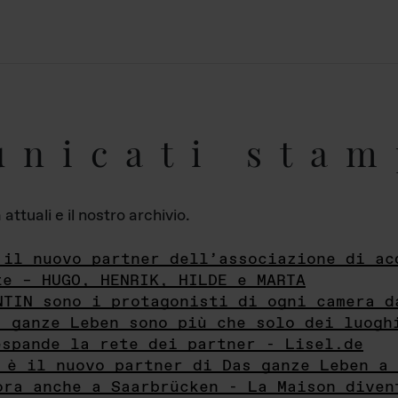
unicati stam
ttuali e il nostro archivio.
 il nuovo partner dell’associazione di ac
te – HUGO, HENRIK, HILDE e MARTA
NTIN sono i protagonisti di ogni camera d
s ganze Leben sono più che solo dei luogh
espande la rete dei partner - Lisel.de
 è il nuovo partner di Das ganze Leben a 
ora anche a Saarbrücken - La Maison diven