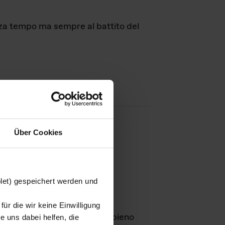
nza tempo ma sempre al battito del
Über Cookies
agini
blet) gespeichert werden und
ür die wir keine Einwilligung
Leben
GmbH e rimangono in pieno
 uns dabei helfen, die