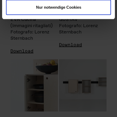
Nur notwendige Cookies
EVA Cucina
GUSTAV
(Immagini ritagliati)
Fotografo: Lorenz
Fotografo: Lorenz
Sternbach
Sternbach
Download
Download