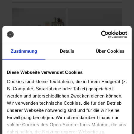
Zustimmung
Details
Über Cookies
Diese Webseite verwendet Cookies
EVA Cucina
EMMA + DANIEL
Cookies sind kleine Textdateien, die in Ihrem Endgerät (z.
Fotografo: Lorenz
Fotografo: Lorenz
B. Computer, Smartphone oder Tablet) gespeichert
Sternbach
Sternbach
werden und unterschiedlichen Zwecken dienen können.
Wir verwenden technische Cookies, die für den Betrieb
Download
Download
unserer Webseite notwendig sind und für die wir keine
Einwilligung benötigen. Wir nutzen darüber hinaus nur
solche Cookies des Open-Source-Tools Matomo, die uns
dabei helfen, die Nutzung unserer Webseite zu