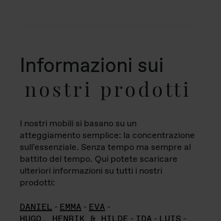
Informazioni sui
nostri prodotti
I nostri mobili si basano su un
atteggiamento semplice: la concentrazione
sull'essenziale. Senza tempo ma sempre al
battito del tempo. Qui potete scaricare
ulteriori informazioni su tutti i nostri
prodotti:
DANIEL
-
EMMA
-
EVA
-
HUGO, HENRIK & HILDE
-
IDA
-
LUIS
-