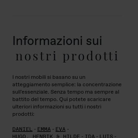
Informazioni sui
nostri prodotti
I nostri mobili si basano su un
atteggiamento semplice: la concentrazione
sull'essenziale. Senza tempo ma sempre al
battito del tempo. Qui potete scaricare
ulteriori informazioni su tutti i nostri
prodotti:
DANIEL
-
EMMA
-
EVA
-
HUGO, HENRIK & HILDE
-
IDA
-
LUIS
-