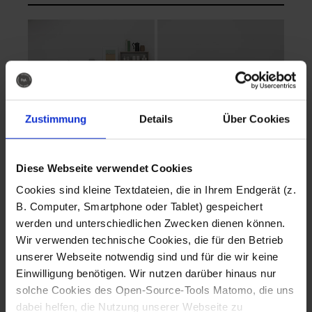
Zustimmung
Details
Über Cookies
Diese Webseite verwendet Cookies
EVA Cucina
EMMA + DANIEL
Cookies sind kleine Textdateien, die in Ihrem Endgerät (z.
Fotografo: Lorenz
Fotografo: Lorenz
B. Computer, Smartphone oder Tablet) gespeichert
Sternbach
Sternbach
werden und unterschiedlichen Zwecken dienen können.
Wir verwenden technische Cookies, die für den Betrieb
Download
Download
unserer Webseite notwendig sind und für die wir keine
Einwilligung benötigen. Wir nutzen darüber hinaus nur
solche Cookies des Open-Source-Tools Matomo, die uns
dabei helfen, die Nutzung unserer Webseite zu