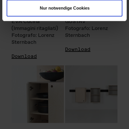
Nur notwendige Cookies
EVA Cucina
GUSTAV
(Immagini ritagliati)
Fotografo: Lorenz
Fotografo: Lorenz
Sternbach
Sternbach
Download
Download