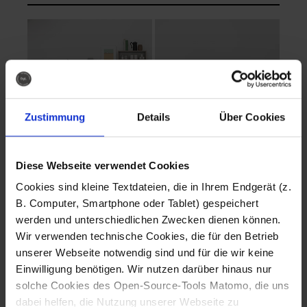
Zustimmung
Details
Über Cookies
Diese Webseite verwendet Cookies
EVA Cucina
EMMA + DANIEL
Cookies sind kleine Textdateien, die in Ihrem Endgerät (z.
Fotografo: Lorenz
Fotografo: Lorenz
B. Computer, Smartphone oder Tablet) gespeichert
Sternbach
Sternbach
werden und unterschiedlichen Zwecken dienen können.
Wir verwenden technische Cookies, die für den Betrieb
Download
Download
unserer Webseite notwendig sind und für die wir keine
Einwilligung benötigen. Wir nutzen darüber hinaus nur
solche Cookies des Open-Source-Tools Matomo, die uns
dabei helfen, die Nutzung unserer Webseite zu