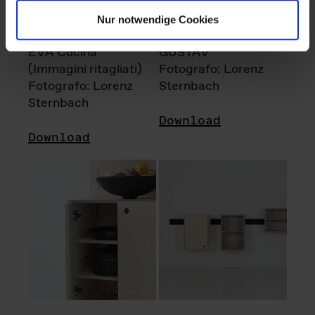
Nur notwendige Cookies
EVA Cucina
GUSTAV
(Immagini ritagliati)
Fotografo: Lorenz
Fotografo: Lorenz
Sternbach
Sternbach
Download
Download