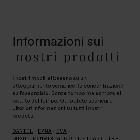
Informazioni sui
nostri prodotti
I nostri mobili si basano su un
atteggiamento semplice: la concentrazione
sull'essenziale. Senza tempo ma sempre al
battito del tempo. Qui potete scaricare
ulteriori informazioni su tutti i nostri
prodotti:
DANIEL
-
EMMA
-
EVA
-
HUGO, HENRIK & HILDE
-
IDA
-
LUIS
-