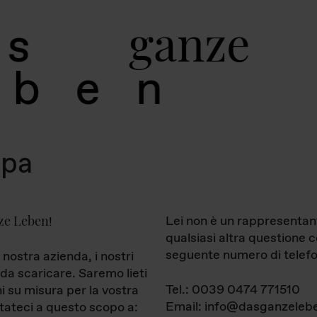
g
a
n
z
e
s
b
e
n
mpa
ze Leben
Lei non è un rappresentan
!
qualsiasi altra questione 
seguente numero di telefo
 nostra azienda, i nostri
da scaricare. Saremo lieti
Tel.: 0039 0474 771510
ni su misura per la vostra
Email: info@dasganzelebe
tateci a questo scopo a: