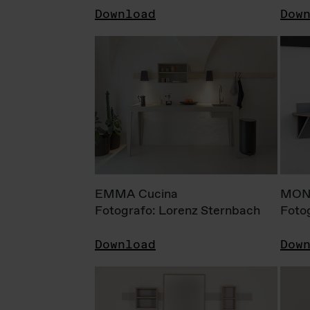
Download
Dow
EMMA Cucina
MONI
Fotografo: Lorenz Sternbach
Foto
Download
Dow