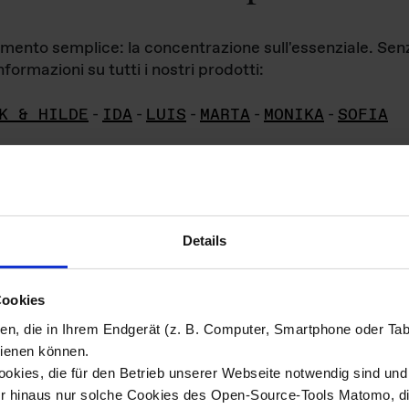
iamento semplice: la concentrazione sull'essenziale. Se
formazioni su tutti i nostri prodotti:
K & HILDE
-
IDA
-
LUIS
-
MARTA
-
MONIKA
-
SOFIA
Details
hivio di imm
Cookies
ien, die in Ihrem Endgerät (z. B. Computer, Smartphone oder Ta
ini!
ienen können.
kies, die für den Betrieb unserer Webseite notwendig sind und f
Das ganze 
re del materiale fotografico sono detenuti da
er hinaus nur solche Cookies des Open-Source-Tools Matomo, die