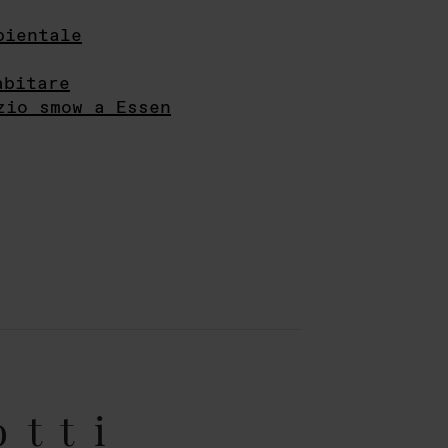
bientale
abitare
zio smow a Essen
otti