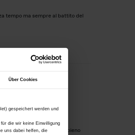
nza tempo ma sempre al battito del
Über Cookies
agini
blet) gespeichert werden und
ür die wir keine Einwilligung
Leben
GmbH e rimangono in pieno
 uns dabei helfen, die