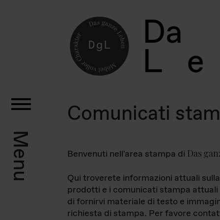
D
a
L
e
Comunicati sta
Menu
Das gan
Benvenuti nell'area stampa di
Qui troverete informazioni attuali sulla
prodotti e i comunicati stampa attuali 
di fornirvi materiale di testo e immagi
richiesta di stampa. Per favore contat