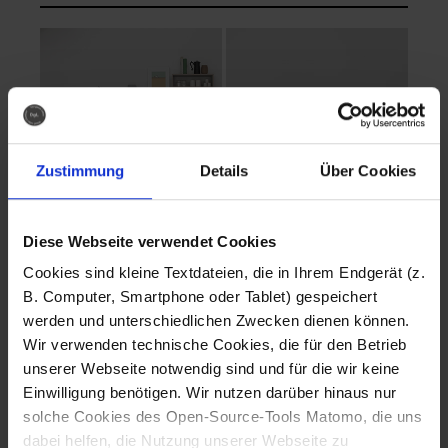
Zustimmung
Details
Über Cookies
Diese Webseite verwendet Cookies
EVA Cucina
EMMA + DANIEL
Cookies sind kleine Textdateien, die in Ihrem Endgerät (z.
Fotografo: Lorenz
Fotografo: Lorenz
B. Computer, Smartphone oder Tablet) gespeichert
Sternbach
Sternbach
werden und unterschiedlichen Zwecken dienen können.
Wir verwenden technische Cookies, die für den Betrieb
Download
Download
unserer Webseite notwendig sind und für die wir keine
Einwilligung benötigen. Wir nutzen darüber hinaus nur
solche Cookies des Open-Source-Tools Matomo, die uns
dabei helfen, die Nutzung unserer Webseite zu