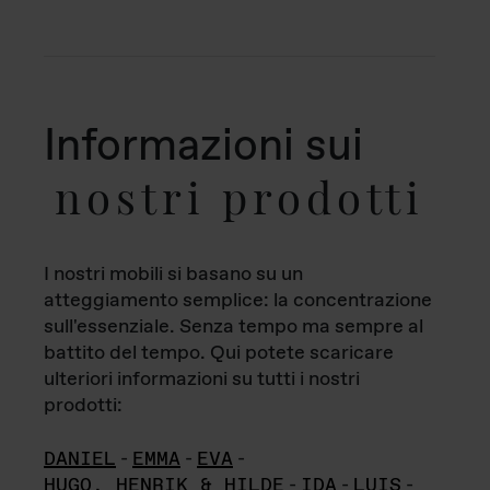
Informazioni sui
nostri prodotti
I nostri mobili si basano su un
atteggiamento semplice: la concentrazione
sull'essenziale. Senza tempo ma sempre al
battito del tempo. Qui potete scaricare
ulteriori informazioni su tutti i nostri
prodotti:
DANIEL
-
EMMA
-
EVA
-
HUGO, HENRIK & HILDE
-
IDA
-
LUIS
-