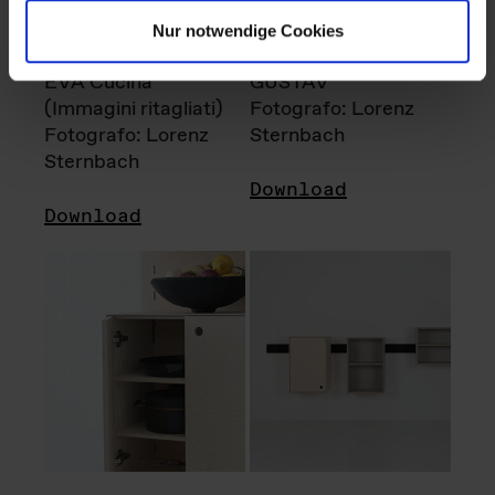
Nur notwendige Cookies
EVA Cucina
GUSTAV
(Immagini ritagliati)
Fotografo: Lorenz
Fotografo: Lorenz
Sternbach
Sternbach
Download
Download