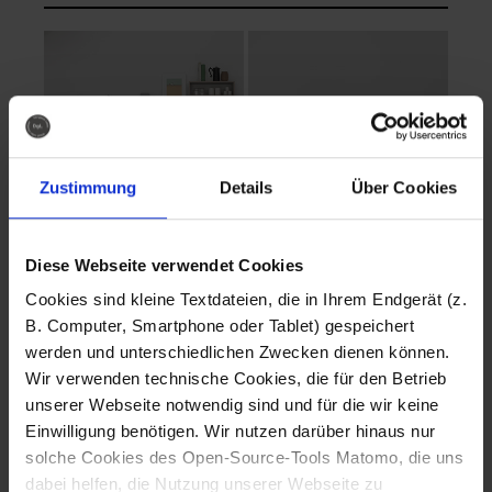
Zustimmung
Details
Über Cookies
Diese Webseite verwendet Cookies
EVA Cucina
EMMA + DANIEL
Cookies sind kleine Textdateien, die in Ihrem Endgerät (z.
Fotografo: Lorenz
Fotografo: Lorenz
B. Computer, Smartphone oder Tablet) gespeichert
Sternbach
Sternbach
werden und unterschiedlichen Zwecken dienen können.
Wir verwenden technische Cookies, die für den Betrieb
Download
Download
unserer Webseite notwendig sind und für die wir keine
Einwilligung benötigen. Wir nutzen darüber hinaus nur
solche Cookies des Open-Source-Tools Matomo, die uns
dabei helfen, die Nutzung unserer Webseite zu