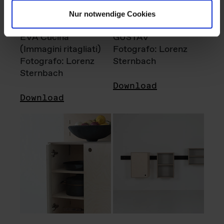
Nur notwendige Cookies
EVA Cucina
GUSTAV
(Immagini ritagliati)
Fotografo: Lorenz
Fotografo: Lorenz
Sternbach
Sternbach
Download
Download