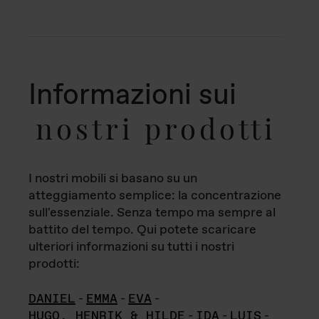
Informazioni sui
nostri prodotti
I nostri mobili si basano su un
atteggiamento semplice: la concentrazione
sull'essenziale. Senza tempo ma sempre al
battito del tempo. Qui potete scaricare
ulteriori informazioni su tutti i nostri
prodotti:
DANIEL
-
EMMA
-
EVA
-
HUGO, HENRIK & HILDE
-
IDA
-
LUIS
-