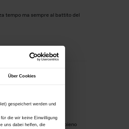
nza tempo ma sempre al battito del
Über Cookies
agini
blet) gespeichert werden und
ür die wir keine Einwilligung
Leben
GmbH e rimangono in pieno
 uns dabei helfen, die