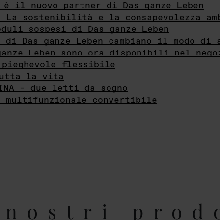
 è il nuovo partner di Das ganze Leben
- La sostenibilità e la consapevolezza am
oduli sospesi di Das ganze Leben
i di Das ganze Leben cambiano il modo di 
ganze Leben sono ora disponibili nel nego
 pieghevole flessibile
utta la vita
INA – due letti da sogno
e multifunzionale convertibile
nostri prod