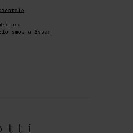
bientale
abitare
zio smow a Essen
otti