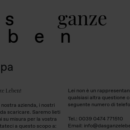
g
a
n
z
e
s
b
e
n
mpa
ze Leben
Lei non è un rappresentan
!
qualsiasi altra questione 
seguente numero di telefo
 nostra azienda, i nostri
da scaricare. Saremo lieti
Tel.: 0039 0474 771510
ni su misura per la vostra
Email: info@dasganzelebe
tateci a questo scopo a: