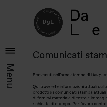
D
a
L
e
Comunicati sta
Menu
Das gan
Benvenuti nell'area stampa di
Qui troverete informazioni attuali sulla
prodotti e i comunicati stampa attuali 
di fornirvi materiale di testo e immagi
richiesta di stampa. Per favore contat