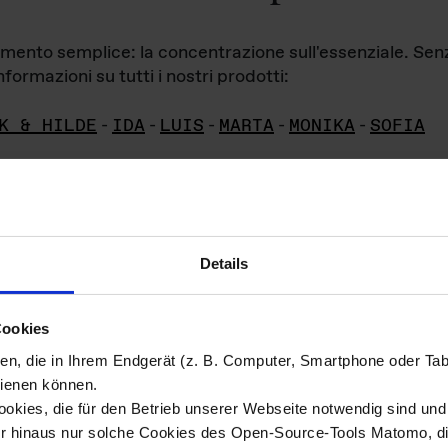
iamento semplice: la concentrazione sull'essenziale. Se
formazioni su tutti i nostri prodotti:
K & HILDE
-
IDA
-
LUIS
-
MARTA
-
MONIKA
-
SOFIA
Details
hivio di imm
Cookies
ien, die in Ihrem Endgerät (z. B. Computer, Smartphone oder Ta
ini!
ienen können.
kies, die für den Betrieb unserer Webseite notwendig sind und f
Das ganze 
re del materiale fotografico sono detenuti da
er hinaus nur solche Cookies des Open-Source-Tools Matomo, die