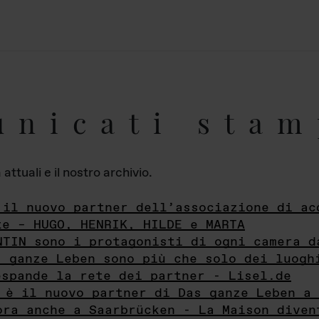
unicati stam
ttuali e il nostro archivio.
 il nuovo partner dell’associazione di ac
te – HUGO, HENRIK, HILDE e MARTA
NTIN sono i protagonisti di ogni camera d
s ganze Leben sono più che solo dei luogh
espande la rete dei partner - Lisel.de
 è il nuovo partner di Das ganze Leben a 
ora anche a Saarbrücken - La Maison diven