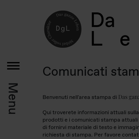
D
a
L
e
Comunicati sta
Menu
Das gan
Benvenuti nell'area stampa di
Qui troverete informazioni attuali sulla
prodotti e i comunicati stampa attuali 
di fornirvi materiale di testo e immagi
richiesta di stampa. Per favore contat