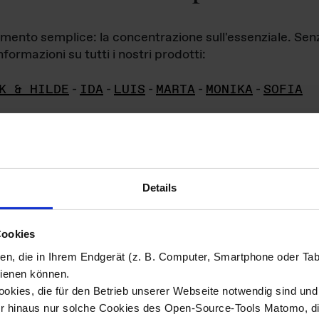
iamento semplice: la concentrazione sull'essenziale. Se
formazioni su tutti i nostri prodotti:
K & HILDE
-
IDA
-
LUIS
-
MARTA
-
MONIKA
-
SOFIA
Details
hivio di imm
Cookies
ien, die in Ihrem Endgerät (z. B. Computer, Smartphone oder Ta
ini!
ienen können.
kies, die für den Betrieb unserer Webseite notwendig sind und f
Das ganze 
re del materiale fotografico sono detenuti da
er hinaus nur solche Cookies des Open-Source-Tools Matomo, die