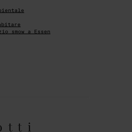
bientale
abitare
zio smow a Essen
otti