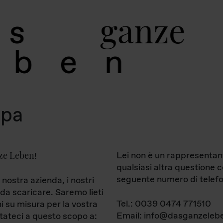
g
a
n
z
e
s
b
e
n
mpa
ze Leben
Lei non è un rappresentan
!
qualsiasi altra questione 
seguente numero di telefo
 nostra azienda, i nostri
da scaricare. Saremo lieti
Tel.: 0039 0474 771510
ni su misura per la vostra
Email: info@dasganzelebe
tateci a questo scopo a: