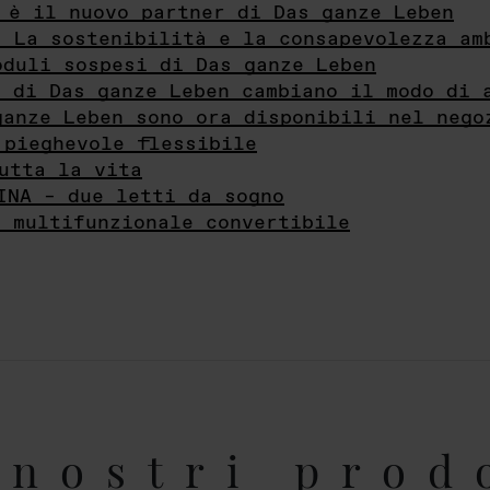
 è il nuovo partner di Das ganze Leben
- La sostenibilità e la consapevolezza am
oduli sospesi di Das ganze Leben
i di Das ganze Leben cambiano il modo di 
ganze Leben sono ora disponibili nel nego
 pieghevole flessibile
utta la vita
INA – due letti da sogno
e multifunzionale convertibile
nostri prod