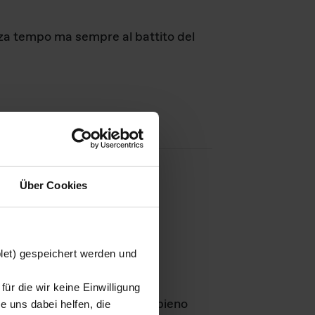
nza tempo ma sempre al battito del
Über Cookies
agini
blet) gespeichert werden und
ür die wir keine Einwilligung
Leben
GmbH e rimangono in pieno
 uns dabei helfen, die