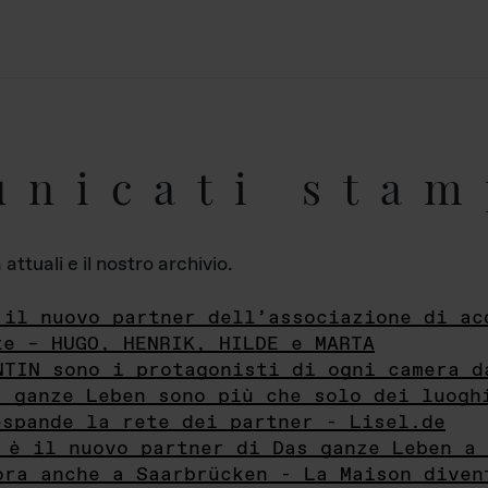
unicati stam
ttuali e il nostro archivio.
 il nuovo partner dell’associazione di ac
te – HUGO, HENRIK, HILDE e MARTA
NTIN sono i protagonisti di ogni camera d
s ganze Leben sono più che solo dei luogh
espande la rete dei partner - Lisel.de
 è il nuovo partner di Das ganze Leben a 
ora anche a Saarbrücken - La Maison diven