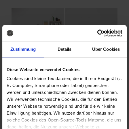
Zustimmung
Details
Über Cookies
Diese Webseite verwendet Cookies
EVA Cucina
EMMA + DANIEL
Cookies sind kleine Textdateien, die in Ihrem Endgerät (z.
Fotografo: Lorenz
Fotografo: Lorenz
B. Computer, Smartphone oder Tablet) gespeichert
Sternbach
Sternbach
werden und unterschiedlichen Zwecken dienen können.
Wir verwenden technische Cookies, die für den Betrieb
Download
Download
unserer Webseite notwendig sind und für die wir keine
Einwilligung benötigen. Wir nutzen darüber hinaus nur
solche Cookies des Open-Source-Tools Matomo, die uns
dabei helfen, die Nutzung unserer Webseite zu