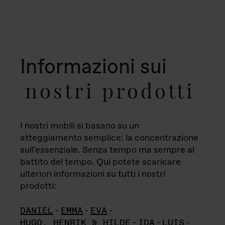
Informazioni sui
nostri prodotti
I nostri mobili si basano su un
atteggiamento semplice: la concentrazione
sull'essenziale. Senza tempo ma sempre al
battito del tempo. Qui potete scaricare
ulteriori informazioni su tutti i nostri
prodotti:
DANIEL
-
EMMA
-
EVA
-
HUGO, HENRIK & HILDE
-
IDA
-
LUIS
-