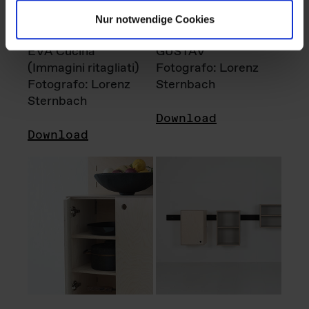
Nur notwendige Cookies
EVA Cucina
GUSTAV
(Immagini ritagliati)
Fotografo: Lorenz
Fotografo: Lorenz
Sternbach
Sternbach
Download
Download