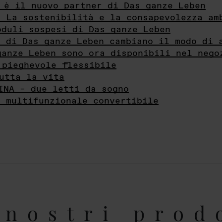
 è il nuovo partner di Das ganze Leben
- La sostenibilità e la consapevolezza am
oduli sospesi di Das ganze Leben
i di Das ganze Leben cambiano il modo di 
ganze Leben sono ora disponibili nel nego
 pieghevole flessibile
utta la vita
INA – due letti da sogno
e multifunzionale convertibile
nostri prod