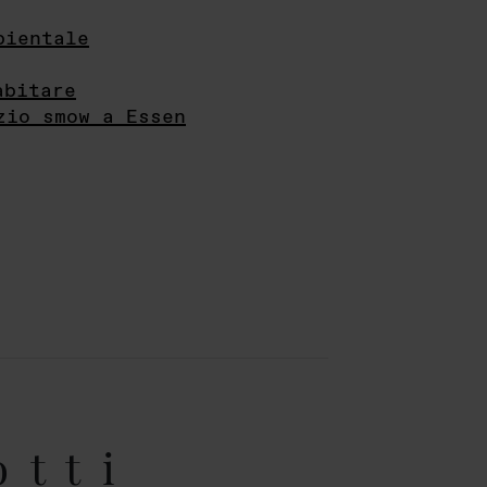
bientale
abitare
zio smow a Essen
otti