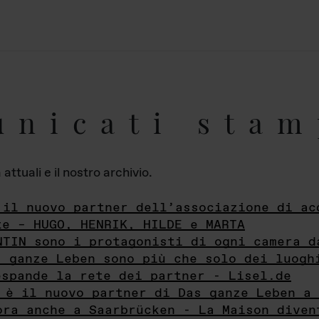
unicati stam
ttuali e il nostro archivio.
 il nuovo partner dell’associazione di ac
te – HUGO, HENRIK, HILDE e MARTA
NTIN sono i protagonisti di ogni camera d
s ganze Leben sono più che solo dei luogh
espande la rete dei partner - Lisel.de
 è il nuovo partner di Das ganze Leben a 
ora anche a Saarbrücken - La Maison diven