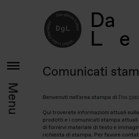
D
a
L
e
Comunicati sta
Menu
Das gan
Benvenuti nell'area stampa di
Qui troverete informazioni attuali sulla
prodotti e i comunicati stampa attuali 
di fornirvi materiale di testo e immagi
richiesta di stampa. Per favore contat