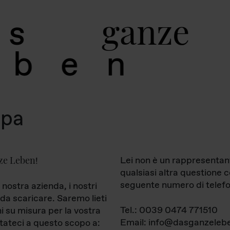
g
a
n
z
e
s
b
e
n
mpa
ze Leben
Lei non è un rappresentan
!
qualsiasi altra questione 
seguente numero di telefo
 nostra azienda, i nostri
da scaricare. Saremo lieti
Tel.: 0039 0474 771510
ni su misura per la vostra
Email: info@dasganzelebe
tateci a questo scopo a: