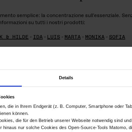
iamento semplice: la concentrazione sull'essenziale. Se
formazioni su tutti i nostri prodotti:
K & HILDE
-
IDA
-
LUIS
-
MARTA
-
MONIKA
-
SOFIA
Details
hivio di imm
Cookies
ien, die in Ihrem Endgerät (z. B. Computer, Smartphone oder Ta
ini!
ienen können.
kies, die für den Betrieb unserer Webseite notwendig sind und f
Das ganze 
re del materiale fotografico sono detenuti da
er hinaus nur solche Cookies des Open-Source-Tools Matomo, die