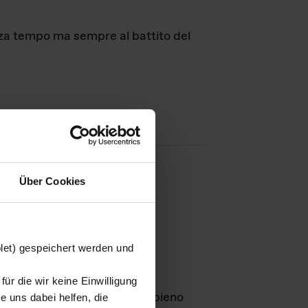
nza tempo ma sempre al battito del
Über Cookies
agini
blet) gespeichert werden und
ür die wir keine Einwilligung
Leben
GmbH e rimangono in pieno
 uns dabei helfen, die