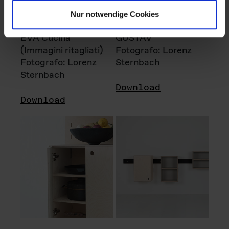
Nur notwendige Cookies
EVA Cucina
GUSTAV
(Immagini ritagliati)
Fotografo: Lorenz
Fotografo: Lorenz
Sternbach
Sternbach
Download
Download