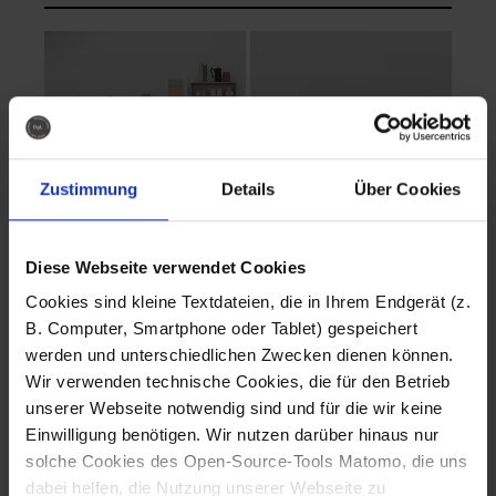
Zustimmung
Details
Über Cookies
Diese Webseite verwendet Cookies
EVA Cucina
EMMA + DANIEL
Cookies sind kleine Textdateien, die in Ihrem Endgerät (z.
Fotografo: Lorenz
Fotografo: Lorenz
B. Computer, Smartphone oder Tablet) gespeichert
Sternbach
Sternbach
werden und unterschiedlichen Zwecken dienen können.
Wir verwenden technische Cookies, die für den Betrieb
Download
Download
unserer Webseite notwendig sind und für die wir keine
Einwilligung benötigen. Wir nutzen darüber hinaus nur
solche Cookies des Open-Source-Tools Matomo, die uns
dabei helfen, die Nutzung unserer Webseite zu