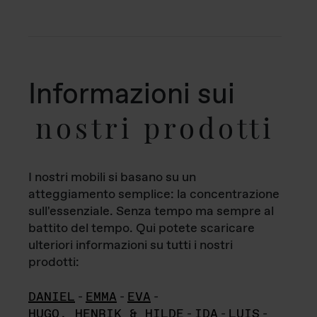
Informazioni sui
nostri prodotti
I nostri mobili si basano su un
atteggiamento semplice: la concentrazione
sull'essenziale. Senza tempo ma sempre al
battito del tempo. Qui potete scaricare
ulteriori informazioni su tutti i nostri
prodotti:
DANIEL
-
EMMA
-
EVA
-
HUGO, HENRIK & HILDE
-
IDA
-
LUIS
-