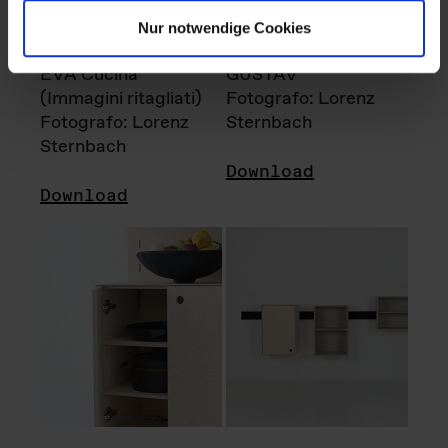
Nur notwendige Cookies
EVA Cucina
GUSTAV
(Immagini ritagliati)
Fotografo: Lorenz
Fotografo: Lorenz
Sternbach
Sternbach
Download
Download