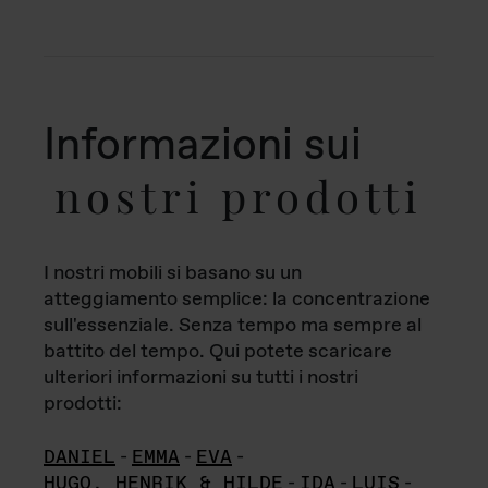
Informazioni sui
nostri prodotti
I nostri mobili si basano su un
atteggiamento semplice: la concentrazione
sull'essenziale. Senza tempo ma sempre al
battito del tempo. Qui potete scaricare
ulteriori informazioni su tutti i nostri
prodotti:
DANIEL
-
EMMA
-
EVA
-
HUGO, HENRIK & HILDE
-
IDA
-
LUIS
-