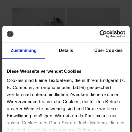
Zustimmung
Details
Über Cookies
Diese Webseite verwendet Cookies
EVA Cucina
EMMA + DANIEL
Cookies sind kleine Textdateien, die in Ihrem Endgerät (z.
Fotografo: Lorenz
Fotografo: Lorenz
B. Computer, Smartphone oder Tablet) gespeichert
Sternbach
Sternbach
werden und unterschiedlichen Zwecken dienen können.
Wir verwenden technische Cookies, die für den Betrieb
Download
Download
unserer Webseite notwendig sind und für die wir keine
Einwilligung benötigen. Wir nutzen darüber hinaus nur
solche Cookies des Open-Source-Tools Matomo, die uns
dabei helfen, die Nutzung unserer Webseite zu