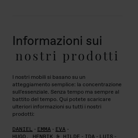
Informazioni sui
nostri prodotti
I nostri mobili si basano su un
atteggiamento semplice: la concentrazione
sull'essenziale. Senza tempo ma sempre al
battito del tempo. Qui potete scaricare
ulteriori informazioni su tutti i nostri
prodotti:
DANIEL
-
EMMA
-
EVA
-
HUGO, HENRIK & HILDE
-
IDA
-
LUIS
-