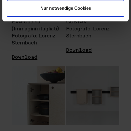
Nur notwendige Cookies
EVA Cucina
GUSTAV
(Immagini ritagliati)
Fotografo: Lorenz
Fotografo: Lorenz
Sternbach
Sternbach
Download
Download