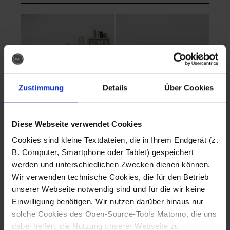
Zustimmung
Details
Über Cookies
Diese Webseite verwendet Cookies
EVA Cucina
EMMA + DANIEL
Cookies sind kleine Textdateien, die in Ihrem Endgerät (z.
Fotografo: Lorenz
Fotografo: Lorenz
B. Computer, Smartphone oder Tablet) gespeichert
Sternbach
Sternbach
werden und unterschiedlichen Zwecken dienen können.
Wir verwenden technische Cookies, die für den Betrieb
Download
Download
unserer Webseite notwendig sind und für die wir keine
Einwilligung benötigen. Wir nutzen darüber hinaus nur
solche Cookies des Open-Source-Tools Matomo, die uns
dabei helfen, die Nutzung unserer Webseite zu