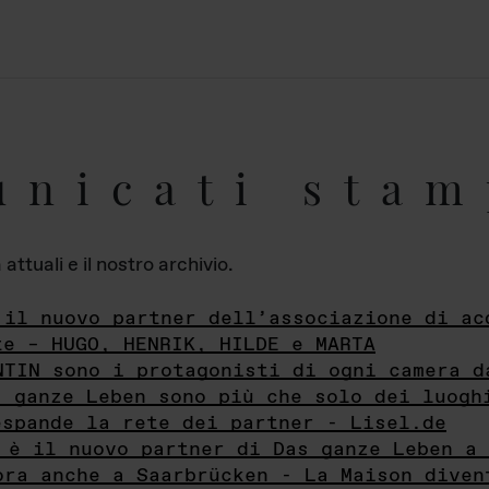
unicati stam
ttuali e il nostro archivio.
 il nuovo partner dell’associazione di ac
te – HUGO, HENRIK, HILDE e MARTA
NTIN sono i protagonisti di ogni camera d
s ganze Leben sono più che solo dei luogh
espande la rete dei partner - Lisel.de
 è il nuovo partner di Das ganze Leben a 
ora anche a Saarbrücken - La Maison diven