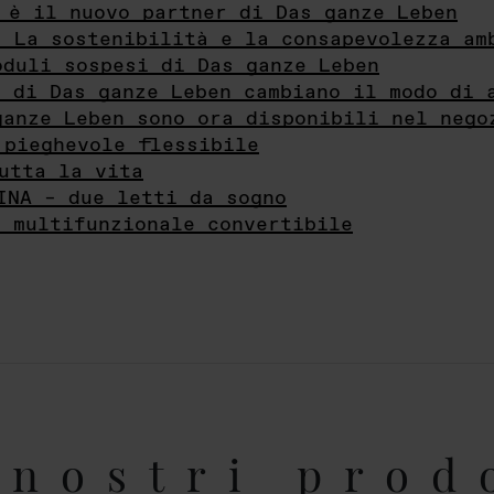
 è il nuovo partner di Das ganze Leben
- La sostenibilità e la consapevolezza am
oduli sospesi di Das ganze Leben
i di Das ganze Leben cambiano il modo di 
ganze Leben sono ora disponibili nel nego
 pieghevole flessibile
utta la vita
INA – due letti da sogno
e multifunzionale convertibile
nostri prod