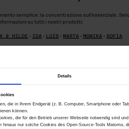
iamento semplice: la concentrazione sull'essenziale. Se
formazioni su tutti i nostri prodotti:
K & HILDE
-
IDA
-
LUIS
-
MARTA
-
MONIKA
-
SOFIA
Details
hivio di imm
Cookies
ien, die in Ihrem Endgerät (z. B. Computer, Smartphone oder Ta
ini!
ienen können.
kies, die für den Betrieb unserer Webseite notwendig sind und f
Das ganze 
re del materiale fotografico sono detenuti da
er hinaus nur solche Cookies des Open-Source-Tools Matomo, die