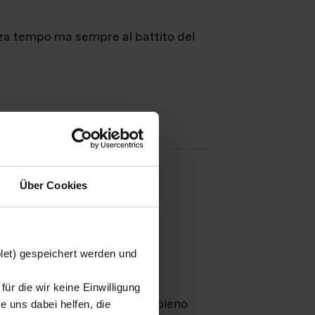
nza tempo ma sempre al battito del
Über Cookies
agini
blet) gespeichert werden und
ür die wir keine Einwilligung
Leben
GmbH e rimangono in pieno
 uns dabei helfen, die