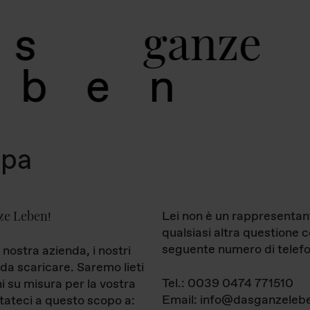
g
a
n
z
e
s
b
e
n
mpa
ze Leben
Lei non è un rappresentan
!
qualsiasi altra questione 
seguente numero di telefo
 nostra azienda, i nostri
da scaricare. Saremo lieti
Tel.: 0039 0474 771510
ni su misura per la vostra
Email: info@dasganzelebe
tateci a questo scopo a: