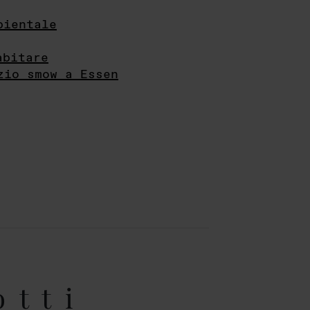
bientale
abitare
zio smow a Essen
otti