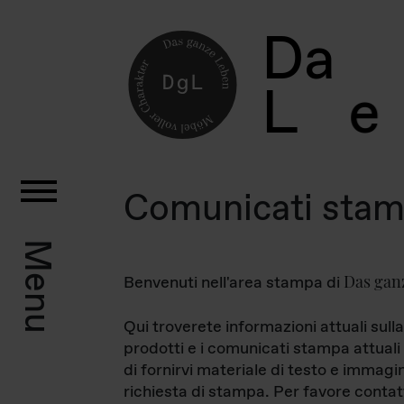
D
a
L
e
Comunicati sta
Menu
Das gan
Benvenuti nell'area stampa di
Qui troverete informazioni attuali sulla
prodotti e i comunicati stampa attuali 
di fornirvi materiale di testo e immagi
richiesta di stampa. Per favore contat